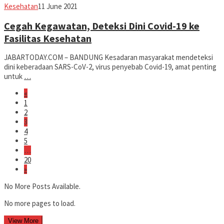
Avila
Kesehatan
11 June 2021
Dwiputra
Cegah Kegawatan, Deteksi Dini Covid-19 ke
Fasilitas Kesehatan
JABARTODAY.COM – BANDUNG Kesadaran masyarakat mendeteksi
dini keberadaan SARS-CoV-2, virus penyebab Covid-19, amat penting
untuk
…
«
1
2
3
4
5
…
20
»
No More Posts Available.
No more pages to load.
View More