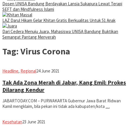
Dosen UNISA Bandung Berdayakan Lansia Sukapura Lewat Terapi
SEFT dan Mindfulness Islami
LAZ Darul Hikam Gelar Khitan Gratis Berkualitas Untuk 51 Anak
Dari Cedera Menuju Juara, Mahasiswa UNISA Bandung Buktikan
Semangat Pantang Menyerah
Tag:
Virus Corona
Avila
Headline
,
Regional
24 June 2021
Dwiputra
Tak Ada Zona Merah di Jabar, Kang Emil: Prokes
Dilarang Kendur
JABARTODAY.COM – PURWAKARTA Gubernur Jawa Barat Ridwan
Kamil mengklaim, bila pekan ini tidak ada kabupaten/kota
…
Avila
Kesehatan
23 June 2021
Dwiputra