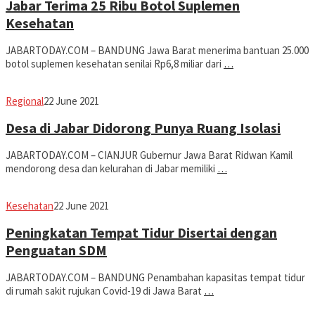
Jabar Terima 25 Ribu Botol Suplemen
Kesehatan
JABARTODAY.COM – BANDUNG Jawa Barat menerima bantuan 25.000
botol suplemen kesehatan senilai Rp6,8 miliar dari
…
Avila
Regional
22 June 2021
Dwiputra
Desa di Jabar Didorong Punya Ruang Isolasi
JABARTODAY.COM – CIANJUR Gubernur Jawa Barat Ridwan Kamil
mendorong desa dan kelurahan di Jabar memiliki
…
Avila
Kesehatan
22 June 2021
Dwiputra
Peningkatan Tempat Tidur Disertai dengan
Penguatan SDM
JABARTODAY.COM – BANDUNG Penambahan kapasitas tempat tidur
di rumah sakit rujukan Covid-19 di Jawa Barat
…