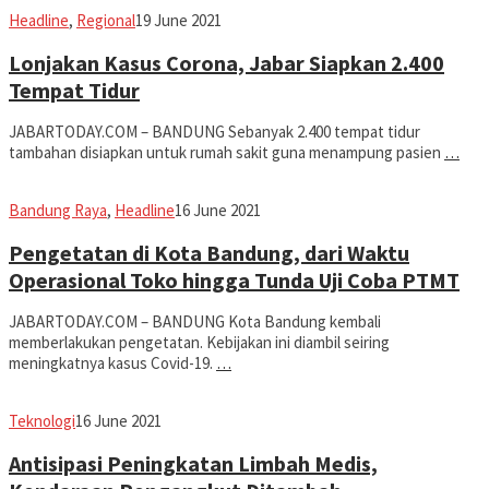
Avila
Headline
,
Regional
19 June 2021
Dwiputra
Lonjakan Kasus Corona, Jabar Siapkan 2.400
Tempat Tidur
JABARTODAY.COM – BANDUNG Sebanyak 2.400 tempat tidur
tambahan disiapkan untuk rumah sakit guna menampung pasien
…
Eddy
Bandung Raya
,
Headline
16 June 2021
Koesman
Pengetatan di Kota Bandung, dari Waktu
Operasional Toko hingga Tunda Uji Coba PTMT
JABARTODAY.COM – BANDUNG Kota Bandung kembali
memberlakukan pengetatan. Kebijakan ini diambil seiring
meningkatnya kasus Covid-19.
…
Avila
Teknologi
16 June 2021
Dwiputra
Antisipasi Peningkatan Limbah Medis,