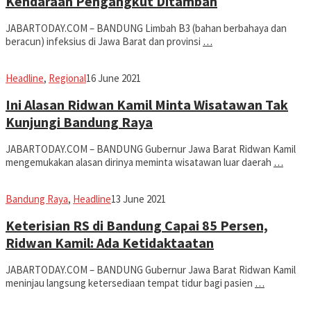
Kendaraan Pengangkut Ditambah
JABARTODAY.COM – BANDUNG Limbah B3 (bahan berbahaya dan
beracun) infeksius di Jawa Barat dan provinsi
…
Avila
Headline
,
Regional
16 June 2021
Dwiputra
Ini Alasan Ridwan Kamil Minta Wisatawan Tak
Kunjungi Bandung Raya
JABARTODAY.COM – BANDUNG Gubernur Jawa Barat Ridwan Kamil
mengemukakan alasan dirinya meminta wisatawan luar daerah
…
Avila
Bandung Raya
,
Headline
13 June 2021
Dwiputra
Keterisian RS di Bandung Capai 85 Persen,
Ridwan Kamil: Ada Ketidaktaatan
JABARTODAY.COM – BANDUNG Gubernur Jawa Barat Ridwan Kamil
meninjau langsung ketersediaan tempat tidur bagi pasien
…