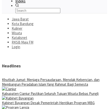
Indeks
Jawa Barat
Kota Bandung
Kuliner
Wisata
Katalisnet
RKSB Maja FM
Login
Headlines
Khutbah Jumat: Menjaga Persaudaraan, Menolak Kebencian, dan
Membangun Peradaban Islam Yang Rahmat Bagi Semesta
Kabupaten Cianjur Pastikan Seluruh Tujuan Wisata Bebas Pungli
Kabinet Bayangan Desak Pemerintah Hentikan Program MBG