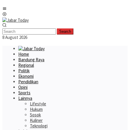
Skip
Mobile
to
Menu
content
Search
8 August 2026
Home
Bandung Raya
Regional
Politik
Ekonomi
Pendidikan
Opini
Sports
Lainnya
Lifestyle
Hukum
Sosok
Kuliner
Teknologi