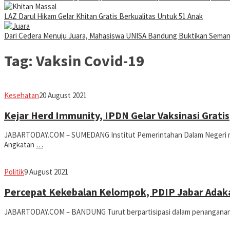
LAZ Darul Hikam Gelar Khitan Gratis Berkualitas Untuk 51 Anak
Dari Cedera Menuju Juara, Mahasiswa UNISA Bandung Buktikan Sema
Tag:
Vaksin Covid-19
Avila
Kesehatan
20 August 2021
Dwiputra
Kejar Herd Immunity, IPDN Gelar Vaksinasi Gratis
JABARTODAY.COM – SUMEDANG Institut Pemerintahan Dalam Negeri me
Angkatan
…
Avila
Politik
9 August 2021
Dwiputra
Percepat Kekebalan Kelompok, PDIP Jabar Adaka
JABARTODAY.COM – BANDUNG Turut berpartisipasi dalam penanganan C