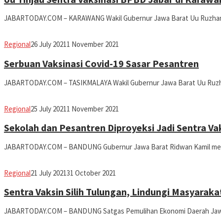
JABARTODAY.COM – KARAWANG Wakil Gubernur Jawa Barat Uu Ruzhanu
Avila
Regional
26 July 2021
1 November 2021
Dwiputra
Serbuan Vaksinasi Covid-19 Sasar Pesantren
JABARTODAY.COM – TASIKMALAYA Wakil Gubernur Jawa Barat Uu Ruzha
Avila
Regional
25 July 2021
1 November 2021
Dwiputra
Sekolah dan Pesantren Diproyeksi Jadi Sentra Va
JABARTODAY.COM – BANDUNG Gubernur Jawa Barat Ridwan Kamil men
Avila
Regional
21 July 2021
31 October 2021
Dwiputra
Sentra Vaksin Silih Tulungan, Lindungi Masyarak
JABARTODAY.COM – BANDUNG Satgas Pemulihan Ekonomi Daerah Jawa 