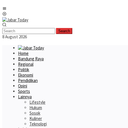
Skip
Mobile
to
Menu
content
Search
8 August 2026
Home
Bandung Raya
Regional
Politik
Ekonomi
Pendidikan
Opini
Sports
Lainnya
Lifestyle
Hukum
Sosok
Kuliner
Teknologi