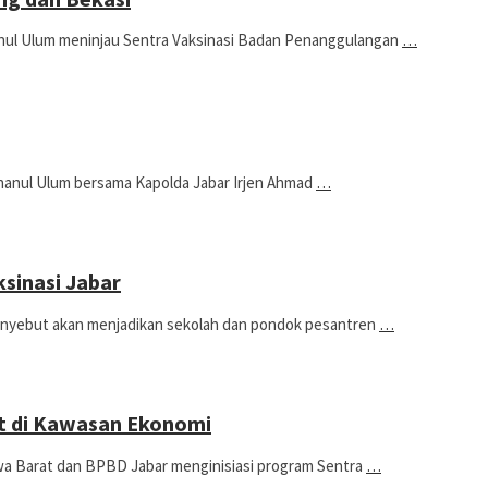
l Ulum meninjau Sentra Vaksinasi Badan Penanggulangan
…
nul Ulum bersama Kapolda Jabar Irjen Ahmad
…
ksinasi Jabar
yebut akan menjadikan sekolah dan pondok pesantren
…
at di Kawasan Ekonomi
Barat dan BPBD Jabar menginisiasi program Sentra
…