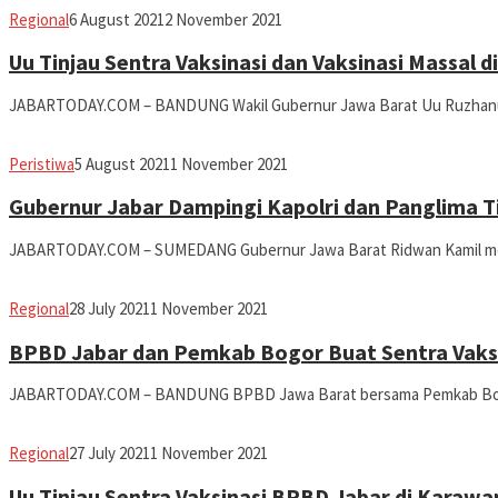
Avila
Regional
6 August 2021
2 November 2021
Dwiputra
Uu Tinjau Sentra Vaksinasi dan Vaksinasi Massal 
JABARTODAY.COM – BANDUNG Wakil Gubernur Jawa Barat Uu Ruzhanul 
Avila
Peristiwa
5 August 2021
1 November 2021
Dwiputra
Gubernur Jabar Dampingi Kapolri dan Panglima Ti
JABARTODAY.COM – SUMEDANG Gubernur Jawa Barat Ridwan Kamil mend
Avila
Regional
28 July 2021
1 November 2021
Dwiputra
BPBD Jabar dan Pemkab Bogor Buat Sentra Vaks
JABARTODAY.COM – BANDUNG BPBD Jawa Barat bersama Pemkab Bogor
Avila
Regional
27 July 2021
1 November 2021
Dwiputra
Uu Tinjau Sentra Vaksinasi BPBD Jabar di Karawa