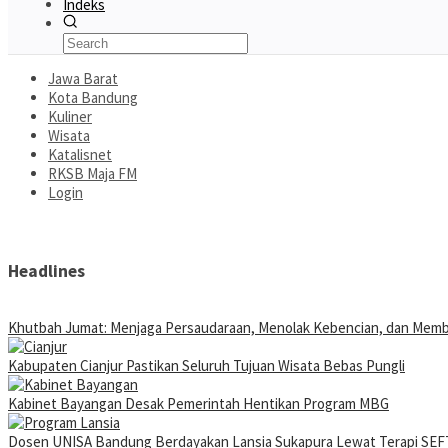
Indeks
Jawa Barat
Kota Bandung
Kuliner
Wisata
Katalisnet
RKSB Maja FM
Login
Headlines
Khutbah Jumat: Menjaga Persaudaraan, Menolak Kebencian, dan Mem
Kabupaten Cianjur Pastikan Seluruh Tujuan Wisata Bebas Pungli
Kabinet Bayangan Desak Pemerintah Hentikan Program MBG
Dosen UNISA Bandung Berdayakan Lansia Sukapura Lewat Terapi SEFT