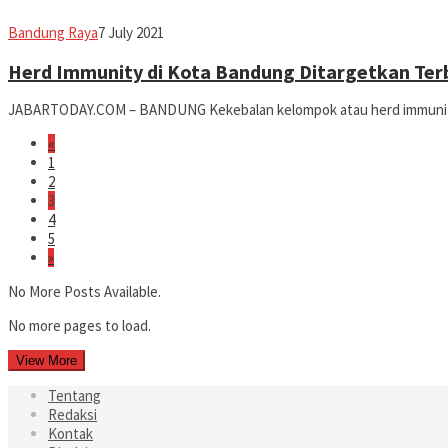
Eddy
Bandung Raya
7 July 2021
Koesman
Herd Immunity di Kota Bandung Ditargetkan Ter
JABARTODAY.COM – BANDUNG Kekebalan kelompok atau herd immunity m
«
1
2
3
4
5
»
No More Posts Available.
No more pages to load.
View More
Tentang
Redaksi
Kontak