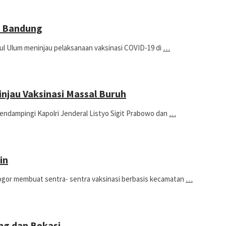
di Bandung
Ulum meninjau pelaksanaan vaksinasi COVID-19 di
…
njau Vaksinasi Massal Buruh
ampingi Kapolri Jenderal Listyo Sigit Prabowo dan
…
in
 membuat sentra- sentra vaksinasi berbasis kecamatan
…
ng dan Bekasi