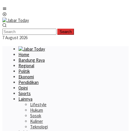
Skip
Mobile
to
Menu
content
Search
7 August 2026
Home
Bandung Raya
Regional
Politik
Ekonomi
Pendidikan
Opini
Sports
Lainnya
Lifestyle
Hukum
Sosok
Kuliner
Teknologi