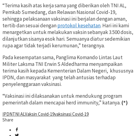
“Terima kasih atas kerja sama yang diberikan oleh TNI AL,
Pemkab Sumedang, dan Relawan Nasional Covid-19,
sehingga pelaksanaan vaksinasi ini berjalan dengan aman,
tertib dan sesuai dengan
protokol kesehatan
. Hari ini kami
menargetkan untuk melakukan vaksin sebanyak 3.500 dosis,
dilanjutkan sisanya esok hari. Semuanya diatur sedemikian
rupa agar tidak terjadi kerumunan,” terangnya.
Pada kesempatan sama, Panglima Komando Lintas Laut
Militer Laksma TNI Erwin S Aldedharma menyampaikan
terima kasih kepada Kementerian Dalam Negeri,
khususnya
IPDN, dan masyarakat
yang telah antusias terhadap
penyelenggaraan vaksinasi.
“Vaksinasi ini dilaksanakan untuk mendukung program
pemerintah dalam mencapai herd immunity,” katanya.
(*)
IPDN
TNI AL
Vaksin Covid-19
vaksinasi Covid-19
Share