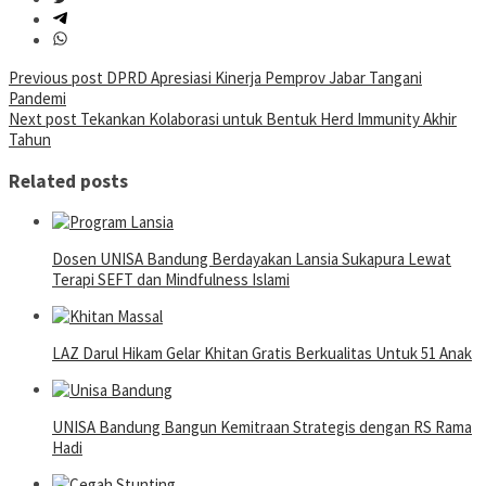
Post
Previous post
DPRD Apresiasi Kinerja Pemprov Jabar Tangani
Pandemi
navigation
Next post
Tekankan Kolaborasi untuk Bentuk Herd Immunity Akhir
Tahun
Related posts
Dosen UNISA Bandung Berdayakan Lansia Sukapura Lewat
Terapi SEFT dan Mindfulness Islami
LAZ Darul Hikam Gelar Khitan Gratis Berkualitas Untuk 51 Anak
UNISA Bandung Bangun Kemitraan Strategis dengan RS Rama
Hadi