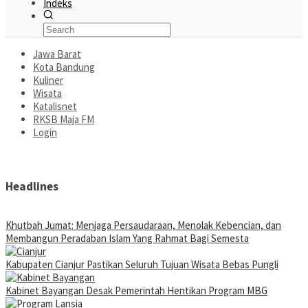
Indeks
Jawa Barat
Kota Bandung
Kuliner
Wisata
Katalisnet
RKSB Maja FM
Login
Headlines
Khutbah Jumat: Menjaga Persaudaraan, Menolak Kebencian, dan
Membangun Peradaban Islam Yang Rahmat Bagi Semesta
Kabupaten Cianjur Pastikan Seluruh Tujuan Wisata Bebas Pungli
Kabinet Bayangan Desak Pemerintah Hentikan Program MBG