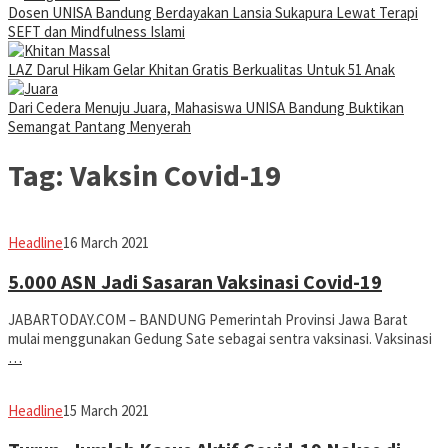
Dosen UNISA Bandung Berdayakan Lansia Sukapura Lewat Terapi
SEFT dan Mindfulness Islami
LAZ Darul Hikam Gelar Khitan Gratis Berkualitas Untuk 51 Anak
Dari Cedera Menuju Juara, Mahasiswa UNISA Bandung Buktikan
Semangat Pantang Menyerah
Tag:
Vaksin Covid-19
Avila
Headline
16 March 2021
Dwiputra
5.000 ASN Jadi Sasaran Vaksinasi Covid-19
JABARTODAY.COM – BANDUNG Pemerintah Provinsi Jawa Barat
mulai menggunakan Gedung Sate sebagai sentra vaksinasi. Vaksinasi
…
Avila
Headline
15 March 2021
Dwiputra