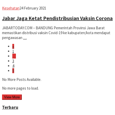
Avila
Kesehatan
24 February 2021
Dwiputra
Jabar Jaga Ketat Pendistribusian Vaksin Corona
JABARTODAY.COM – BANDUNG Pemerintah Provinsi Jawa Barat
memastikan distribusi vaksin Covid-19 ke kabupaten/kota mendapat
pengawasan
…
«
1
…
3
4
5
No More Posts Available.
No more pages to load.
View More
Terbaru