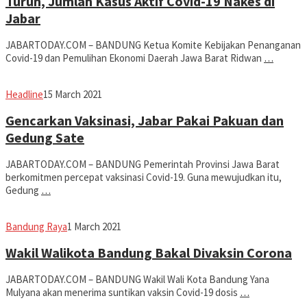
Turun, Jumlah Kasus Aktif Covid-19 Nakes di
Jabar
JABARTODAY.COM – BANDUNG Ketua Komite Kebijakan Penanganan
Covid-19 dan Pemulihan Ekonomi Daerah Jawa Barat Ridwan
…
Avila
Headline
15 March 2021
Dwiputra
Gencarkan Vaksinasi, Jabar Pakai Pakuan dan
Gedung Sate
JABARTODAY.COM – BANDUNG Pemerintah Provinsi Jawa Barat
berkomitmen percepat vaksinasi Covid-19. Guna mewujudkan itu,
Gedung
…
Eddy
Bandung Raya
1 March 2021
Koesman
Wakil Walikota Bandung Bakal Divaksin Corona
JABARTODAY.COM – BANDUNG Wakil Wali Kota Bandung Yana
Mulyana akan menerima suntikan vaksin Covid-19 dosis
…