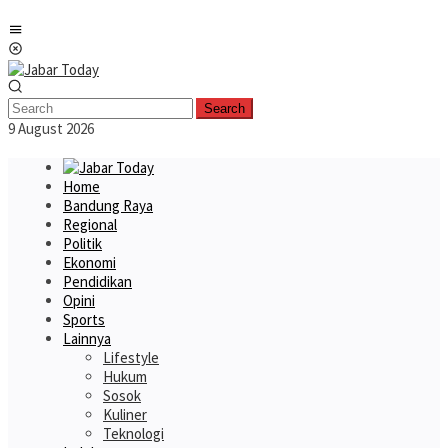
Skip
Mobile
to
Menu
content
Search
9 August 2026
Home
Bandung Raya
Regional
Politik
Ekonomi
Pendidikan
Opini
Sports
Lainnya
Lifestyle
Hukum
Sosok
Kuliner
Teknologi