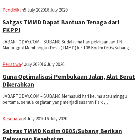
Avila
Pendidikan
5 July 2020
16 July 2020
Dwiputra
Satgas TMMD Dapat Bantuan Tenaga dari
FKPPI
JABARTODAY.COM – SUBANG Sudah lima hari pelaksanaan TNI
Manunggal Membangun Desa (TMMD) ke-108 Kodim 0605/Subang
…
Avila
Peristiwa
4 July 2020
16 July 2020
Dwiputra
Guna Optimalisasi Pembukaan Jalan, Alat Berat
Dikerahkan
JABARTODAY.COM – SUBANG Memasuki hari kelima atau minggu
pertama, semua kegiatan yang menjadi sasaran fisik
…
Avila
Kesehatan
4 July 2020
16 July 2020
Dwiputra
Satgas TMMD Kodim 0605/Subang Berikan
Pelayanan Kesehatan