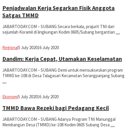
Dwiputra
Penjadwalan Kerja Segarkan Fisik Anggota
Satgas TMMD
JABARTODAY.COM – SUBANG Secara berkala, prajurit TNI dari
sejumlah Koramil di lingkungan Kodim 0605/Subang bergantian
…
Avila
Regional
5 July 2020
16 July 2020
Dwiputra
Dandim: Kerja Cepat, Utamakan Keselamatan
JABARTODAY.COM – SUBANG Demi untuk mensukseskan program
TMMD ke-108 di Desa Talagasari Kecamatan Serangpanjang Subang
…
Avila
Ekonomi
5 July 2020
16 July 2020
Dwiputra
TMMD Bawa Rezeki bagi Pedagang Kecil
JABARTODAY.COM – SUBANG Adanya Program TNI Manunggal
Membangun Desa (TMMD) ke-108 Kodim 0605 Subang Desa
…