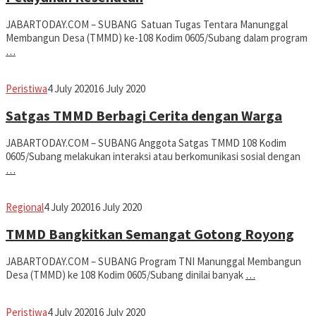
JABARTODAY.COM – SUBANG Satuan Tugas Tentara Manunggal
Membangun Desa (TMMD) ke-108 Kodim 0605/Subang dalam program
…
Avila
Peristiwa
4 July 2020
16 July 2020
Dwiputra
Satgas TMMD Berbagi Cerita dengan Warga
JABARTODAY.COM – SUBANG Anggota Satgas TMMD 108 Kodim
0605/Subang melakukan interaksi atau berkomunikasi sosial dengan
…
Avila
Regional
4 July 2020
16 July 2020
Dwiputra
TMMD Bangkitkan Semangat Gotong Royong
JABARTODAY.COM – SUBANG Program TNI Manunggal Membangun
Desa (TMMD) ke 108 Kodim 0605/Subang dinilai banyak
…
Avila
Peristiwa
4 July 2020
16 July 2020