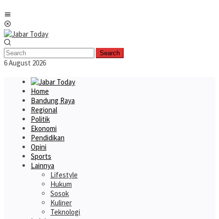
Skip
Mobile
to
Menu
content
Search
6 August 2026
Home
Bandung Raya
Regional
Politik
Ekonomi
Pendidikan
Opini
Sports
Lainnya
Lifestyle
Hukum
Sosok
Kuliner
Teknologi