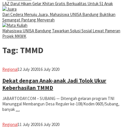
LAZ Darul Hikam Gelar Khitan Gratis Berkualitas Untuk 51 Anak
Dari Cedera Menuju Juara, Mahasiswa UNISA Bandung Buktikan
Semangat Pantang Menyerah
Mahasiswa UNISA Bandung Tawarkan Solusi Sosial Lewat Pameran
Projek MKWK
Tag:
TMMD
Avila
Regional
12 July 2020
16 July 2020
Dwiputra
Dekat dengan Anak-anak Jadi Tolok Ukur
Keberhasilan TMMD
JABARTODAY.COM – SUBANG — Ditengah gelaran program TNI
Manunggal Membangun Desa Reguler ke-108/Kodim 0605/Subang,
banyak
…
Avila
Regional
11 July 2020
16 July 2020