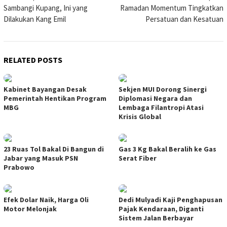
Sambangi Kupang, Ini yang
Ramadan Momentum Tingkatkan
navigation
Dilakukan Kang Emil
Persatuan dan Kesatuan
RELATED POSTS
Kabinet Bayangan Desak
Sekjen MUI Dorong Sinergi
Pemerintah Hentikan Program
Diplomasi Negara dan
MBG
Lembaga Filantropi Atasi
Krisis Global
23 Ruas Tol Bakal Di Bangun di
Gas 3 Kg Bakal Beralih ke Gas
Jabar yang Masuk PSN
Serat Fiber
Prabowo
Efek Dolar Naik, Harga Oli
Dedi Mulyadi Kaji Penghapusan
Motor Melonjak
Pajak Kendaraan, Diganti
Sistem Jalan Berbayar