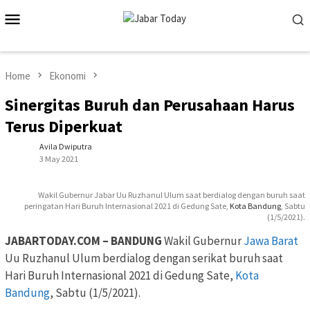
Skip
Mobile
to
Menu
content
Home
Ekonomi
Sinergitas Buruh dan Perusahaan Harus
Terus Diperkuat
Avila Dwiputra
3 May 2021
Wakil Gubernur Jabar Uu Ruzhanul Ulum saat berdialog dengan buruh saat
peringatan Hari Buruh Internasional 2021 di Gedung Sate,
Kota Bandung
, Sabtu
(1/5/2021).
JABARTODAY.COM – BANDUNG
Wakil Gubernur
Jawa Barat
Uu Ruzhanul Ulum berdialog dengan serikat buruh saat
Hari Buruh Internasional 2021 di Gedung Sate,
Kota
Bandung
, Sabtu (1/5/2021).