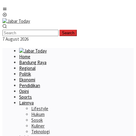
Skip
Mobile
to
Menu
content
Search
7 August 2026
Home
Bandung Raya
Regional
Politik
Ekonomi
Pendidikan
Opini
Sports
Lainnya
Lifestyle
Hukum
Sosok
Kuliner
Teknologi