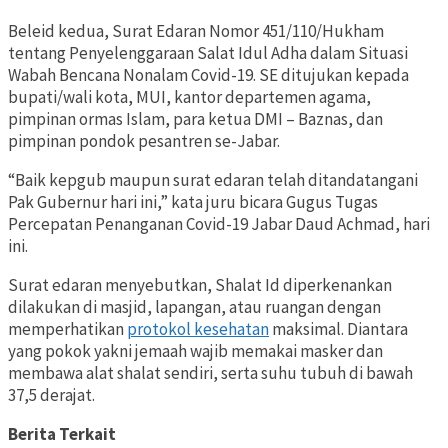
Beleid kedua, Surat Edaran Nomor 451/110/Hukham
tentang Penyelenggaraan Salat Idul Adha dalam Situasi
Wabah Bencana Nonalam Covid-19. SE ditujukan kepada
bupati/wali kota, MUI, kantor departemen agama,
pimpinan ormas Islam, para ketua DMI – Baznas, dan
pimpinan pondok pesantren se-Jabar.
“Baik kepgub maupun surat edaran telah ditandatangani
Pak Gubernur hari ini,” kata juru bicara Gugus Tugas
Percepatan Penanganan Covid-19 Jabar Daud Achmad, hari
ini.
Surat edaran menyebutkan, Shalat Id diperkenankan
dilakukan di masjid, lapangan, atau ruangan dengan
memperhatikan
protokol kesehatan
maksimal. Diantara
yang pokok yakni jemaah wajib memakai masker dan
membawa alat shalat sendiri, serta suhu tubuh di bawah
37,5 derajat.
Berita Terkait