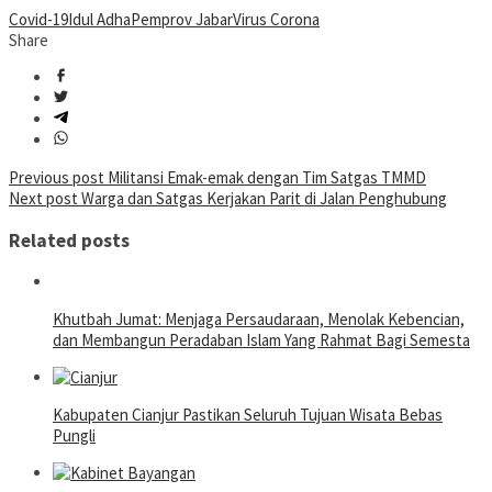
Covid-19
Idul Adha
Pemprov Jabar
Virus Corona
Share
Post
Previous post
Militansi Emak-emak dengan Tim Satgas TMMD
Next post
Warga dan Satgas Kerjakan Parit di Jalan Penghubung
navigation
Related posts
Khutbah Jumat: Menjaga Persaudaraan, Menolak Kebencian,
dan Membangun Peradaban Islam Yang Rahmat Bagi Semesta
Kabupaten Cianjur Pastikan Seluruh Tujuan Wisata Bebas
Pungli