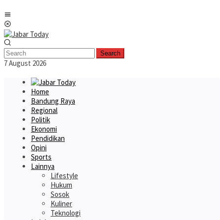
Skip
Mobile
to
Menu
content
Search
7 August 2026
Home
Bandung Raya
Regional
Politik
Ekonomi
Pendidikan
Opini
Sports
Lainnya
Lifestyle
Hukum
Sosok
Kuliner
Teknologi