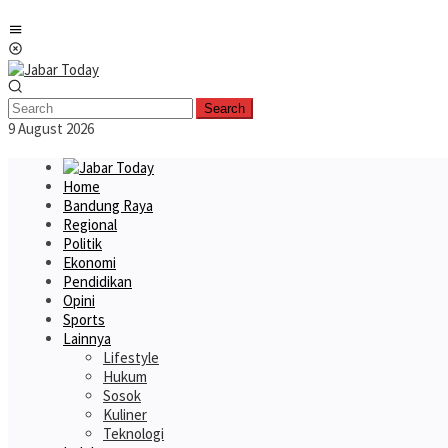
Skip
Mobile
to
Menu
content
Search
9 August 2026
Home
Bandung Raya
Regional
Politik
Ekonomi
Pendidikan
Opini
Sports
Lainnya
Lifestyle
Hukum
Sosok
Kuliner
Teknologi