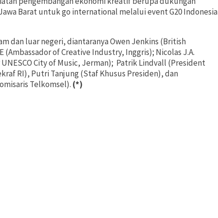
kegiatan pengembangan ekonomi kreatif berupa dukungan
f Jawa Barat untuk go international melalui event G20 Indonesia
am dan luar negeri, diantaranya Owen Jenkins (British
(Ambassador of Creative Industry, Inggris); Nicolas J.A.
or UNESCO City of Music, Jerman);
Patrik Lindvall (President
raf RI), Putri Tanjung (Staf Khusus Presiden), dan
omisaris Telkomsel).
(*)