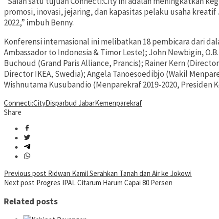
“Salah satu tujuan Connecti:City ini adalah meningkatkan 
promosi, inovasi, jejaring, dan kapasitas pelaku usaha kreati
2022,” imbuh Benny.
Konferensi internasional ini melibatkan 18 pembicara dari dal
Ambassador to Indonesia & Timor Leste); John Newbigin, O.B.E 
Buchoud (Grand Paris Alliance, Prancis); Rainer Kern (Direct
Director IKEA, Swedia); Angela Tanoesoedibjo (Wakil Menparek
Wishnutama Kusubandio (Menparekraf 2019-2020, Presiden K
Connecti:City
Disparbud Jabar
Kemenparekraf
Share
Post
Previous post
Ridwan Kamil Serahkan Tanah dan Air ke Jokowi
Next post
Progres IPAL Citarum Harum Capai 80 Persen
navigation
Related posts