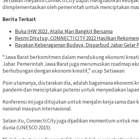
Setiawan meyakini Connecti:City dapat menghasilkan kebijaka
diimplementasikan oleh pemerintah untuk menciptakan masa
Berita Terkait
Buka IHW 2022, Atalia: Mari Bangkit Bersama
Resmi Ditutup, CONNECTI:CITY 2022 Hasilkan Rekomen
Rayakan Keberagaman Budaya, Disparbud Jabar Gelar 
“Jawa Barat berkomitmen dalam mendukung ekonomi kreati
Jabar. Pemerintah Jawa Barat juga merumuskan roadmap eko
berhubungan dengan ekonomi kreatif,” ucap Setiawan.
Poin utamanya, diutarakan dia, adalah bagaimana ekonomi kr
pandemi dan menciptakan potensi untuk menyediakan lapan
Konferensi ini juga ditujukan untuk menjalin kerja sama dan 
nasional maupun internasional.
Selain itu, Connecti:City juga dijadikan momentum untuk memp
dunia (UNESCO 2015).