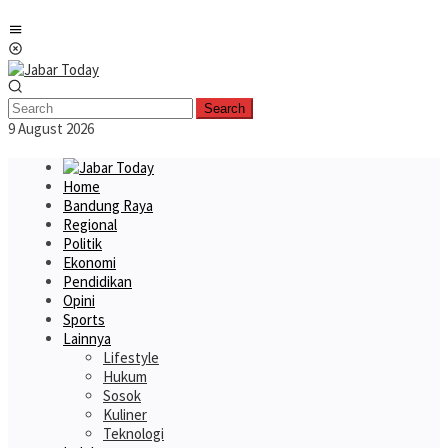
Skip
Mobile
to
Menu
content
Search
9 August 2026
Home
Bandung Raya
Regional
Politik
Ekonomi
Pendidikan
Opini
Sports
Lainnya
Lifestyle
Hukum
Sosok
Kuliner
Teknologi