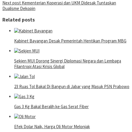
Next post
Kementerian Koperasi dan UKM Didesak Tuntaskan
navigation
Dualisme Dekopin
Related posts
Kabinet Bayangan Desak Pemerintah Hentikan Program MBG
Sekjen MUI Dorong Sinergi Diplomasi Negara dan Lembaga
Filantropi Atasi Krisis Global
23 Ruas Tol Bakal Di Bangun di Jabar yang Masuk PSN Prabowo
Gas 3 Kg Bakal Beralih ke Gas Serat Fiber
Efek Dolar Naik, Harga Oli Motor Melonjak