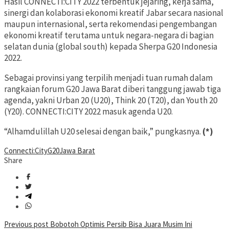
Hasil CONNECTI:CITY 2022 terbentuk jejaring, kerja sama,
sinergi dan kolaborasi ekonomi kreatif Jabar secara nasional
maupun internasional, serta rekomendasi pengembangan
ekonomi kreatif terutama untuk negara-negara di bagian
selatan dunia (global south) kepada Sherpa G20 Indonesia
2022.
Sebagai provinsi yang terpilih menjadi tuan rumah dalam
rangkaian forum G20 Jawa Barat diberi tanggung jawab tiga
agenda, yakni Urban 20 (U20), Think 20 (T20), dan Youth 20
(Y20). CONNECTI:CITY 2022 masuk agenda U20.
“Alhamdulillah U20 selesai dengan baik,” pungkasnya.
(*)
Connecti:City
G20
Jawa Barat
Share
Post
Previous post
Bobotoh Optimis Persib Bisa Juara Musim Ini