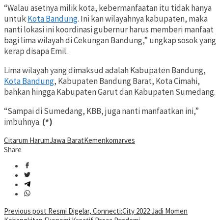
“Walau asetnya milik kota, kebermanfaatan itu tidak hanya
untuk
Kota Bandung
. Ini kan wilayahnya kabupaten, maka
nanti lokasi ini koordinasi gubernur harus memberi manfaat
bagi lima wilayah di Cekungan Bandung,” ungkap sosok yang
kerap disapa Emil.
Lima wilayah yang dimaksud
adalah Kabupaten Bandung,
Kota Bandung
, Kabupaten Bandung Barat, Kota Cimahi,
bahkan hingga Kabupaten Garut dan Kabupaten Sumedang.
“Sampai di Sumedang, KBB, juga nanti manfaatkan ini,”
imbuhnya.
(*)
Citarum Harum
Jawa Barat
Kemenkomarves
Share
Post
Previous post
Resmi Digelar, Connecti:City 2022 Jadi Momen