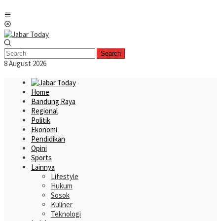
Skip
Mobile
to
Menu
content
Search
8 August 2026
Home
Bandung Raya
Regional
Politik
Ekonomi
Pendidikan
Opini
Sports
Lainnya
Lifestyle
Hukum
Sosok
Kuliner
Teknologi