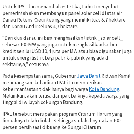
Untuk IPAL dan menambah estetika, Luhut menyebut
pemerintah akan membangun panel solar cell di atas air
Danau Retensi Cieunteung yang memiliki luas 8,7 hektare
dan Danau Andir seluas 4,7 hektare.
“Dari dua danau ini bisa menghasilkan listrik _solar cell_
sebesar 100 MW yang juga untuk menghasilkan karbon
kredit senilai USD 10,4 juta per MW atau bisa digunakan juga
untuk energi listrik bagi pabrik-pabrik yang ada di
sekitarnya,” cetusnya.
Pada kesempatan sama, Gubernur
Jawa Barat
Ridwan Kamil
menerangkan, kehadiran IPAL itu memberikan
kebermanfaatan tidak hanya bagi warga
Kota Bandung
.
Melainkan, akan terasa dampak baiknya kepada warga yang
tinggal di wilayah cekungan Bandung.
IPAL tersebut merupakan program Citarum Harum yang
limbahnya telah diolah. Sehingga sudah dinyatakan 100
persen bersih saat dibuang ke Sungai Citarum.