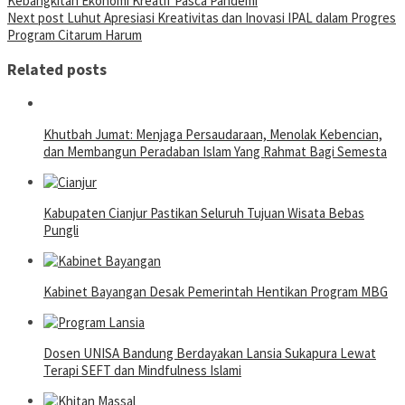
Kebangkitan Ekonomi Kreatif Pasca Pandemi
navigation
Next post
Luhut Apresiasi Kreativitas dan Inovasi IPAL dalam Progres
Program Citarum Harum
Related posts
Khutbah Jumat: Menjaga Persaudaraan, Menolak Kebencian,
dan Membangun Peradaban Islam Yang Rahmat Bagi Semesta
Kabupaten Cianjur Pastikan Seluruh Tujuan Wisata Bebas
Pungli
Kabinet Bayangan Desak Pemerintah Hentikan Program MBG
Dosen UNISA Bandung Berdayakan Lansia Sukapura Lewat
Terapi SEFT dan Mindfulness Islami