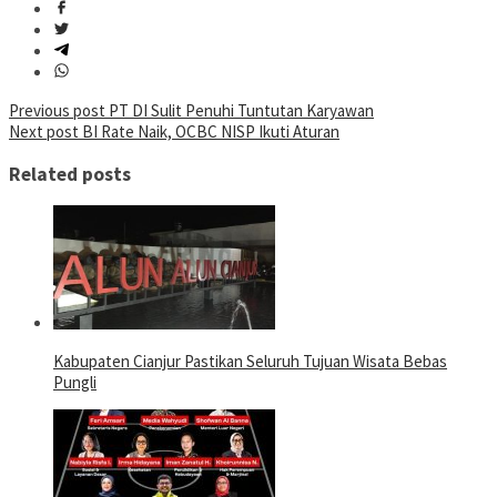
Post
Previous post
PT DI Sulit Penuhi Tuntutan Karyawan
Next post
BI Rate Naik, OCBC NISP Ikuti Aturan
navigation
Related posts
Kabupaten Cianjur Pastikan Seluruh Tujuan Wisata Bebas
Pungli