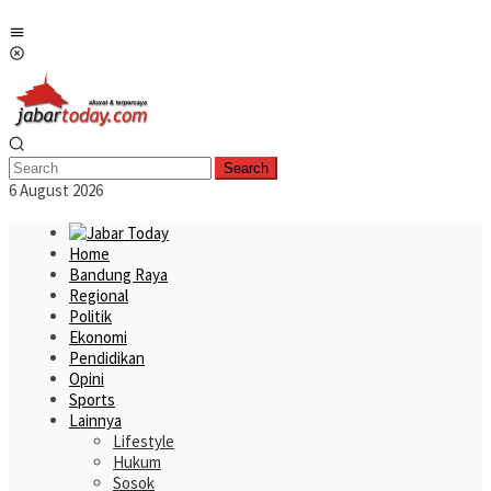
Skip
Mobile
to
Menu
content
Search
6 August 2026
Home
Bandung Raya
Regional
Politik
Ekonomi
Pendidikan
Opini
Sports
Lainnya
Lifestyle
Hukum
Sosok