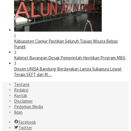
1
Kabupaten Cianjur Pastikan Seluruh Tujuan Wisata Bebas
Pungli
2
Kabinet Bayangan Desak Pemerintah Hentikan Program MBG
3
Dosen UNISA Bandung Berdayakan Lansia Sukapura Lewat
Terapi SEFT dan M…
Tentang
Redaksi
Kontak
Disclaimer
Pedoman Media
Iklan
Facebook
Twitter