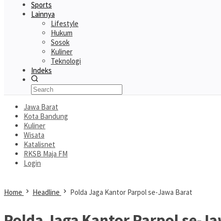
Sports
Lainnya
Lifestyle
Hukum
Sosok
Kuliner
Teknologi
Indeks
Jawa Barat
Kota Bandung
Kuliner
Wisata
Katalisnet
RKSB Maja FM
Login
Home
Headline
Polda Jaga Kantor Parpol se-Jawa Barat
Polda Jaga Kantor Parpol se-J