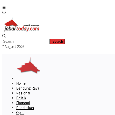
Skip
Mobile
to
Menu
content
Search
7 August 2026
Home
Bandung Raya
Regional
Politik
Ekonomi
Pendidikan
Opini