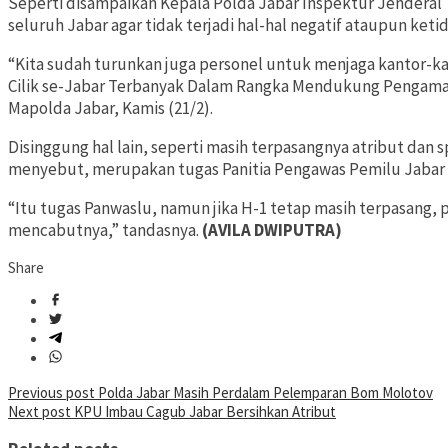
Seperti disampaikan Kepala Polda Jabar Inspektur Jenderal
seluruh Jabar agar tidak terjadi hal-hal negatif ataupun ket
“Kita sudah turunkan juga personel untuk menjaga kantor-kanto
Cilik se-Jabar Terbanyak Dalam Rangka Mendukung Pengam
Mapolda Jabar, Kamis (21/2).
Disinggung hal lain, seperti masih terpasangnya atribut dan
menyebut, merupakan tugas Panitia Pengawas Pemilu Jaba
“Itu tugas Panwaslu, namun jika H-1 tetap masih terpasang, 
mencabutnya,” tandasnya.
(AVILA DWIPUTRA)
Share
Post
Previous post
Polda Jabar Masih Perdalam Pelemparan Bom Molotov
Next post
KPU Imbau Cagub Jabar Bersihkan Atribut
navigation