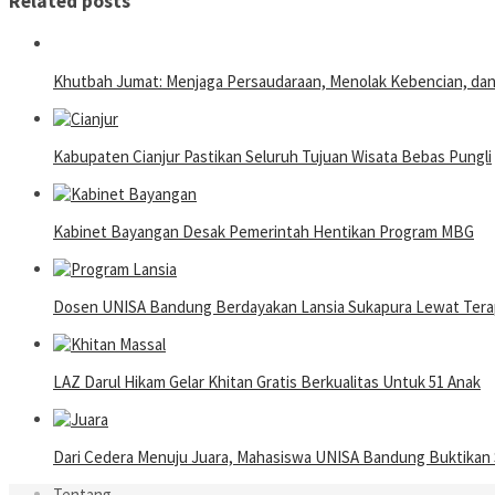
Related posts
Khutbah Jumat: Menjaga Persaudaraan, Menolak Kebencian, da
Kabupaten Cianjur Pastikan Seluruh Tujuan Wisata Bebas Pungli
Kabinet Bayangan Desak Pemerintah Hentikan Program MBG
Dosen UNISA Bandung Berdayakan Lansia Sukapura Lewat Terap
LAZ Darul Hikam Gelar Khitan Gratis Berkualitas Untuk 51 Anak
Dari Cedera Menuju Juara, Mahasiswa UNISA Bandung Buktika
Tentang