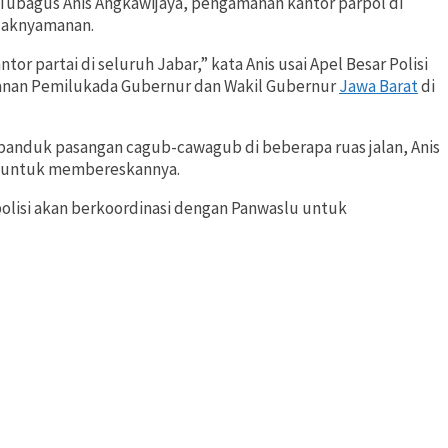
 Tubagus Anis Angkawijaya, pengamanan kantor parpol di
idaknyamanan.
r partai di seluruh Jabar,” kata Anis usai Apel Besar Polisi
anan Pemilukada Gubernur dan Wakil Gubernur
Jawa Barat
di
 spanduk pasangan cagub-cawagub di beberapa ruas jalan, Anis
r untuk membereskannya.
polisi akan berkoordinasi dengan Panwaslu untuk