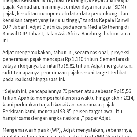
menjadi kendala. Yaitu, masih kurangnya kepatuhan wajib
pajak. Kemudian, minimnya sumber daya manusia (SDM)
pajak, kesulitan memperoleh data-data pendukung, dan
kenaikan target yang terlalu tinggi,” tandas Kepala Kanwil
DJP Jabar I, Adjat Djatnika, pada acara Media Gathering di
Kanwil DJP Jabar I, Jalan Asia Afrika Bandung, belum lama
ini.
Adjat mengemukakan, tahun ini, secara nasional, proyeksi
penerimaan pajak mencapai Rp 1,110 triliun. Sementara di
wilayah kerjanya bernilai Rp19,82 triliun. Adjat mengatakan,
sulit tercapainya penerimaan pajak sesuai target terlihat
pada realisasi hingga saat ini.
“Sejauh ini, pencapaiannya 79 persen atau sebesar Rp15,56
triliun. Apabila memperhatikan sisa waktu hingga akhir 2014,
kami perkirakan terjadi kenaikan penerimaan pajak.
Perkiraan kami, mencapai 93-95 persen target awal. Itu
hampir sama dengan angka nasional,” papar Adjat.
Mengenai wajib pajak (WP), Adjat menyatakan, sebenarnya,
jumlahnya tergolong banyak, yaitu 1,7 juta WP. Akan tetapi,