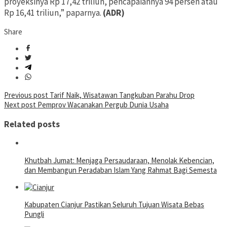
proyeksinya Rp 17,42 triliun, pencapaiannya 94 persen atau
Rp 16,41 triliun,” paparnya.
(ADR)
Share
Post
Previous post
Tarif Naik, Wisatawan Tangkuban Parahu Drop
Next post
Pemprov Wacanakan Pergub Dunia Usaha
navigation
Related posts
Khutbah Jumat: Menjaga Persaudaraan, Menolak Kebencian,
dan Membangun Peradaban Islam Yang Rahmat Bagi Semesta
Kabupaten Cianjur Pastikan Seluruh Tujuan Wisata Bebas
Pungli