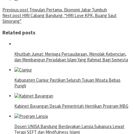
Post
Previous post
Triwulan Pertama, Ekonomi Jabar Tumbuh
Next post
HMI Cabang Bandung: “HMI Love KPK, Buang Saut
navigation
Simorang”
Related posts
Khutbah Jumat: Menjaga Persaudaraan, Menolak Kebencian,
dan Membangun Peradaban Islam Yang Rahmat Bagi Semesta
Kabupaten Cianjur Pastikan Seluruh Tujuan Wisata Bebas
Pungli
Kabinet Bayangan Desak Pemerintah Hentikan Program MBG
Dosen UNISA Bandung Berdayakan Lansia Sukapura Lewat
Terapi SEFT dan Mindfulness Islami