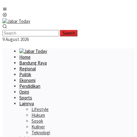
Skip
Mobile
to
Menu
content
Search
9 August 2026
Home
Bandung Raya
Regional
Politik
Ekonomi
Pendidikan
Opini
Sports
Lainnya
Lifestyle
Hukum
Sosok
Kuliner
Teknologi