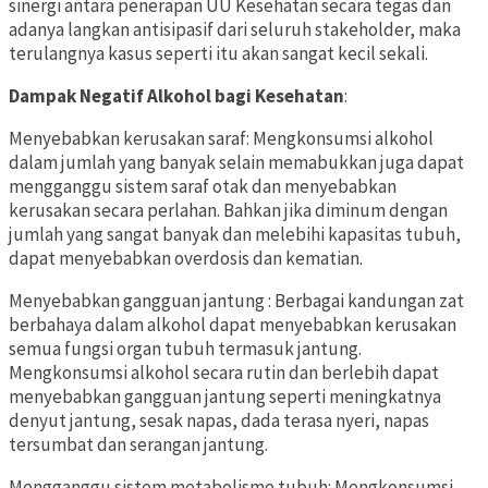
sinergi antara penerapan UU Kesehatan secara tegas dan
adanya langkan antisipasif dari seluruh stakeholder, maka
terulangnya kasus seperti itu akan sangat kecil sekali.
Dampak Negatif Alkohol bagi Kesehatan
:
Menyebabkan kerusakan saraf: Mengkonsumsi alkohol
dalam jumlah yang banyak selain memabukkan juga dapat
mengganggu sistem saraf otak dan menyebabkan
kerusakan secara perlahan. Bahkan jika diminum dengan
jumlah yang sangat banyak dan melebihi kapasitas tubuh,
dapat menyebabkan overdosis dan kematian.
Menyebabkan gangguan jantung : Berbagai kandungan zat
berbahaya dalam alkohol dapat menyebabkan kerusakan
semua fungsi organ tubuh termasuk jantung.
Mengkonsumsi alkohol secara rutin dan berlebih dapat
menyebabkan gangguan jantung seperti meningkatnya
denyut jantung, sesak napas, dada terasa nyeri, napas
tersumbat dan serangan jantung.
Mengganggu sistem metabolisme tubuh: Mengkonsumsi