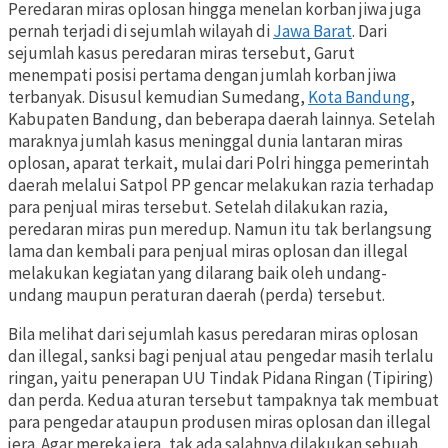
Peredaran miras oplosan hingga menelan korban jiwa juga
pernah terjadi di sejumlah wilayah di
Jawa Barat
. Dari
sejumlah kasus peredaran miras tersebut, Garut
menempati posisi pertama dengan jumlah korban jiwa
terbanyak. Disusul kemudian Sumedang,
Kota Bandung
,
Kabupaten Bandung, dan beberapa daerah lainnya. Setelah
maraknya jumlah kasus meninggal dunia lantaran miras
oplosan, aparat terkait, mulai dari Polri hingga pemerintah
daerah melalui Satpol PP gencar melakukan razia terhadap
para penjual miras tersebut. Setelah dilakukan razia,
peredaran miras pun meredup. Namun itu tak berlangsung
lama dan kembali para penjual miras oplosan dan illegal
melakukan kegiatan yang dilarang baik oleh undang-
undang maupun peraturan daerah (perda) tersebut.
Bila melihat dari sejumlah kasus peredaran miras oplosan
dan illegal, sanksi bagi penjual atau pengedar masih terlalu
ringan, yaitu penerapan UU Tindak Pidana Ringan (Tipiring)
dan perda. Kedua aturan tersebut tampaknya tak membuat
para pengedar ataupun produsen miras oplosan dan illegal
jera. Agar mereka jera, tak ada salahnya dilakukan sebuah