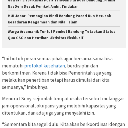
Gawat ! 9.784 Kasus Positif HIV/AIDS di Kota Bandung, Fraksi
NasDem Desak Pemkot Ambil Tindakan
MUI Jabar: Pembagian Bir di Bandung Pocari Run Merusak
Kesadaran Keagamaan dan Nilai Islam
Warga Arcamanik Tuntut Pemkot Bandung Tetapkan Status
Quo GSG dan Hentikan Aktivitas Eksklusif
“Ini butuh peran semua pihak agar bersama-sama bisa
mematuhi
protokol kesehatan
, berdisiplin dan
berkomitmen. Karena tidak bisa Pemerintah saja yang
melakukan penertiban tetapi harus dimulai dari kita
semuanya,” imbuhnya.
Menurut Sony, sejumlah tempat usaha tersebut melanggar
jam operasional, okupansi yang melebihi kapasitas yang
ditentukan, dan ada juga yang menyalahi izin.
“Sementara kita segel dulu. Kita akan berkoordinasi dengan