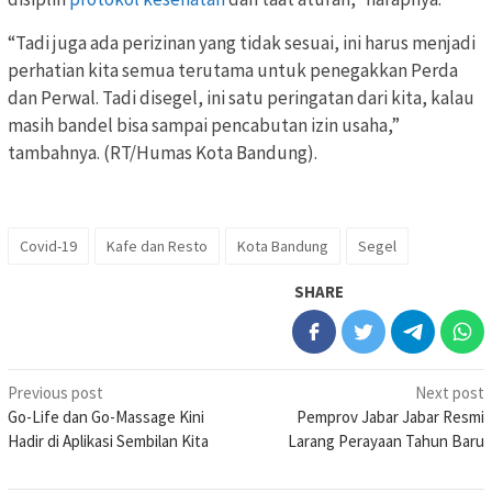
“Tadi juga ada perizinan yang tidak sesuai, ini harus menjadi
perhatian kita semua terutama untuk penegakkan Perda
dan Perwal. Tadi disegel, ini satu peringatan dari kita, kalau
masih bandel bisa sampai pencabutan izin usaha,”
tambahnya. (RT/Humas Kota Bandung).
Covid-19
Kafe dan Resto
Kota Bandung
Segel
SHARE
Post
Previous post
Next post
Go-Life dan Go-Massage Kini
Pemprov Jabar Jabar Resmi
navigation
Hadir di Aplikasi Sembilan Kita
Larang Perayaan Tahun Baru