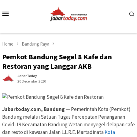
Skip
to
Mobile
content
Menu
Home
Bandung Raya
Pemkot Bandung Segel 8 Kafe dan
Restoran yang Langgar AKB
Jabar Today
20 December 2020
Jabartoday.com, Bandung
— Pemerintah Kota (Pemkot)
Bandung melalui Satuan Tugas Percepatan Penanganan
Covid-19 Kecamatan Bandung Wetan menyegel delapan cafe
dan resto di kawasan Jalan L.L.R.E. Martadinata
Kota