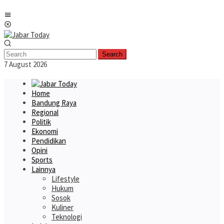
Skip
Mobile
to
Menu
content
Search
7 August 2026
Home
Bandung Raya
Regional
Politik
Ekonomi
Pendidikan
Opini
Sports
Lainnya
Lifestyle
Hukum
Sosok
Kuliner
Teknologi