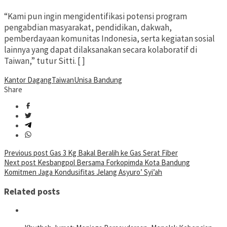
“Kami pun ingin mengidentifikasi potensi program
pengabdian masyarakat, pendidikan, dakwah,
pemberdayaan komunitas Indonesia, serta kegiatan sosial
lainnya yang dapat dilaksanakan secara kolaboratif di
Taiwan,” tutur Sitti. [ ]
Kantor Dagang
Taiwan
Unisa Bandung
Share
Post
Previous post
Gas 3 Kg Bakal Beralih ke Gas Serat Fiber
Next post
Kesbangpol Bersama Forkopimda Kota Bandung
navigation
Komitmen Jaga Kondusifitas Jelang Asyuro’ Syi’ah
Related posts