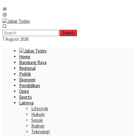
Skip
Mobile
to
Menu
content
Search
7 August 2026
Home
Bandung Raya
Regional
Politik
Ekonomi
Pendidikan
Opini
Sports
Lainnya
Lifestyle
Hukum
Sosok
Kuliner
Teknologi