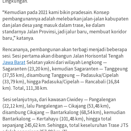
Lingkungan.
“Kemudian pada 2021 kami bikin pradesain. Konsep
pembangunannya adalah melebarkan jalan-jalan kabupaten
dan jalan desa yang masuk dalam trase, ke dalam
standarnya Jalan Provinsi, jadi jalur baru, membuat koridor
baru,” katanya.
Rencananya, pembangunan akan terbagi menjadi beberapa
sesi. Sesi pertama akan dibangun Jalan Horisontal Tengah
Jawa Barat
Selatan yakni dari wilayah Lengkong —
Sagaranten (23,20 km), kemudian Sagaranten — Tanggeung
(37,55 km), disambung Tanggeung — Padasuka/Cipelah
(33,79 km), hingga Padasuka/Cipelah — Rancabali (16,84
km). Total, 111,38 km.
Sesi selanjutnya, dari kawasan Ciwidey — Pangalengan
(22,12 km), lalu Pangalengan — Cikajang (53,48 km),
disambung Cikajang — Bantarkalong (68,54 km), kemudian
Bantarkalong — Kertahayu (101,48 km), hingga total
sepanjang 245,62 km. Sehingga, total keseluruhan Trase JTS