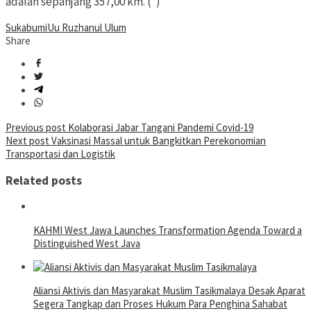
adalah sepanjang 357,00 km. (*)
Sukabumi
Uu Ruzhanul Ulum
Share
Post
Previous post
Kolaborasi Jabar Tangani Pandemi Covid-19
Next post
Vaksinasi Massal untuk Bangkitkan Perekonomian
navigation
Transportasi dan Logistik
Related posts
KAHMI West Jawa Launches Transformation Agenda Toward a
Distinguished West Java
Aliansi Aktivis dan Masyarakat Muslim Tasikmalaya Desak Aparat
Segera Tangkap dan Proses Hukum Para Penghina Sahabat