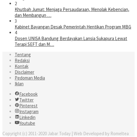
2
Khutbah Jumat: Menjaga Persaudaraan, Menolak Kebencian,
dan Membangun …
3
Kabinet Bayangan Desak Pemerintah Hentikan Program MBG
4
Dosen UNISA Bandung Berdayakan Lansia Sukapura Lewat
Terapi SEFT dan M…
Tentang
Redaksi
Kontak
Disclaimer
Pedoman Media
Iklan
Facebook
Twitter
Pinterest
Instagram
Linkedin
Youtube
Copyright (c) 2011-2020 Jabar Today | Web Developed by Romeltea