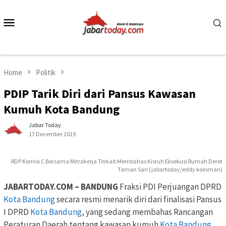
Skip
to
Mobile
content
Menu
Home
Politik
PDIP Tarik Diri dari Pansus Kawasan
Kumuh Kota Bandung
Jabar Today
17 December 2019
RDP Komisi C Bersama Mitrakerja Terkait Membahas Kisruh Eksekusi Rumah Deret
Taman Sari (jabartoday/eddy koesman)
JABARTODAY.COM – BANDUNG
Fraksi PDI Perjuangan DPRD
Kota Bandung
secara resmi menarik diri dari finalisasi Pansus
I DPRD
Kota Bandung
, yang sedang membahas Rancangan
Peraturan Daerah tentang kawasan kumuh
Kota Bandung
.