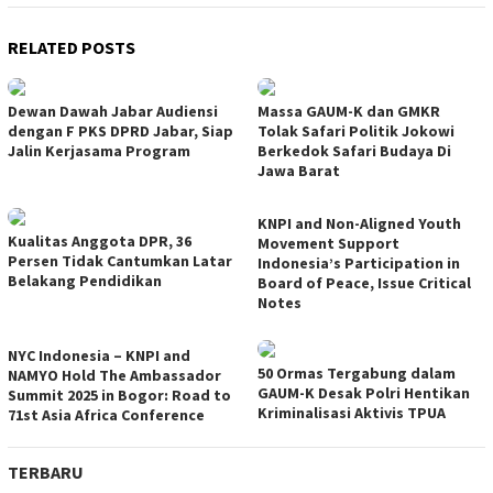
RELATED POSTS
Dewan Dawah Jabar Audiensi
Massa GAUM-K dan GMKR
dengan F PKS DPRD Jabar, Siap
Tolak Safari Politik Jokowi
Jalin Kerjasama Program
Berkedok Safari Budaya Di
Jawa Barat
KNPI and Non-Aligned Youth
Kualitas Anggota DPR, 36
Movement Support
Persen Tidak Cantumkan Latar
Indonesia’s Participation in
Belakang Pendidikan
Board of Peace, Issue Critical
Notes
NYC Indonesia – KNPI and
50 Ormas Tergabung dalam
NAMYO Hold The Ambassador
GAUM-K Desak Polri Hentikan
Summit 2025 in Bogor: Road to
Kriminalisasi Aktivis TPUA
71st Asia Africa Conference
TERBARU