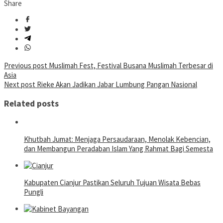
Share
Post
Previous post
Muslimah Fest, Festival Busana Muslimah Terbesar di
Asia
navigation
Next post
Rieke Akan Jadikan Jabar Lumbung Pangan Nasional
Related posts
Khutbah Jumat: Menjaga Persaudaraan, Menolak Kebencian,
dan Membangun Peradaban Islam Yang Rahmat Bagi Semesta
Kabupaten Cianjur Pastikan Seluruh Tujuan Wisata Bebas
Pungli