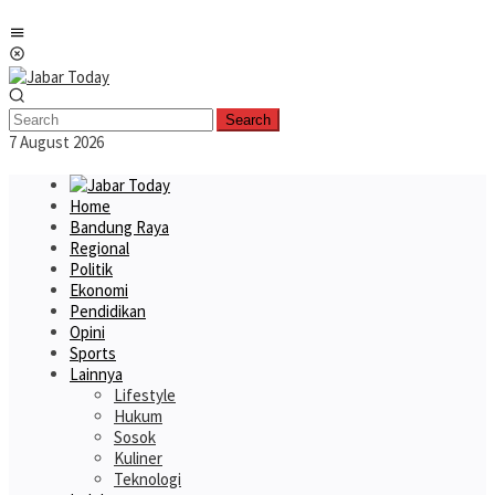
Skip
Mobile
to
Menu
content
Search
7 August 2026
Home
Bandung Raya
Regional
Politik
Ekonomi
Pendidikan
Opini
Sports
Lainnya
Lifestyle
Hukum
Sosok
Kuliner
Teknologi