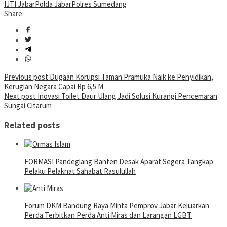
IJTI Jabar
Polda Jabar
Polres Sumedang
Share
Post
Previous post
Dugaan Korupsi Taman Pramuka Naik ke Penyidikan,
Kerugian Negara Capai Rp 6,5 M
navigation
Next post
Inovasi Toilet Daur Ulang Jadi Solusi Kurangi Pencemaran
Sungai Citarum
Related posts
FORMASI Pandeglang Banten Desak Aparat Segera Tangkap
Pelaku Pelaknat Sahabat Rasulullah
Forum DKM Bandung Raya Minta Pemprov Jabar Keluarkan
Perda Terbitkan Perda Anti Miras dan Larangan LGBT