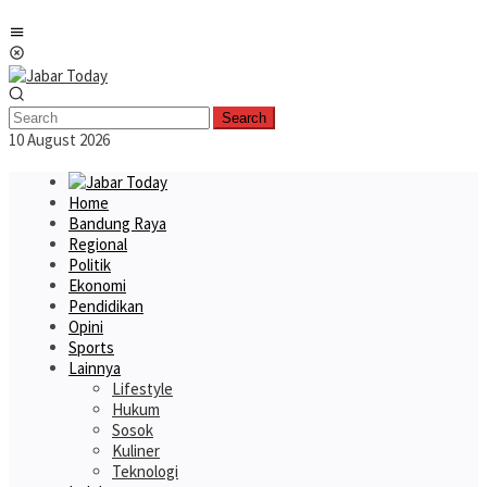
Skip
Mobile
to
Menu
content
Search
10 August 2026
Home
Bandung Raya
Regional
Politik
Ekonomi
Pendidikan
Opini
Sports
Lainnya
Lifestyle
Hukum
Sosok
Kuliner
Teknologi