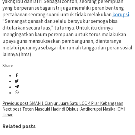
yakni; ibu dan istri. Sebagai contoh, seorang perempuan
yang berperan sebagai istri juga memiliki peran benteng
pertahanan seorang suami untuk tidak melakukan
korupsi
.
“Semangat qanaah dan selalu bersyukur semoga bisa
ditularkan secara luas,” tuturnya. Untuk itu dirinya
mengingatkan kaum perempuan untuk terus melakukan
upaya guna mensukseskan pembangunan, diantaranya
melalui perannya sebagai ibu rumah tangga dan peran sosial
lainnya.(hms)
Share
Post
Previous post
SMAN 1 Cianjur Juara Satu LCC 4 Pilar Kebangsaan
Next post
Teten Masduki Hadir di Diskusi Antikorupsi Masika ICMI
navigation
Jabar
Related posts