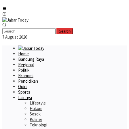
Skip
Mobile
to
Menu
content
Search
7 August 2026
Home
Bandung Raya
Regional
Politik
Ekonomi
Pendidikan
Opini
Sports
Lainnya
Lifestyle
Hukum
Sosok
Kuliner
Teknologi