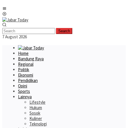
Skip
Mobile
to
Menu
content
Search
7 August 2026
Home
Bandung Raya
Regional
Politik
Ekonomi
Pendidikan
Opini
Sports
Lainnya
Lifestyle
Hukum
Sosok
Kuliner
Teknologi