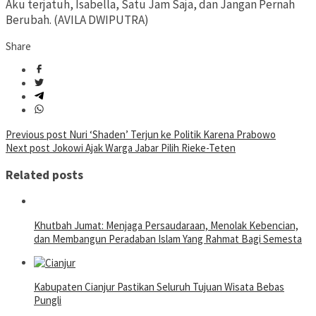
Aku terjatuh, Isabella, Satu Jam Saja, dan Jangan Pernah
Berubah. (AVILA DWIPUTRA)
Share
Post
Previous post
Nuri ‘Shaden’ Terjun ke Politik Karena Prabowo
Next post
Jokowi Ajak Warga Jabar Pilih Rieke-Teten
navigation
Related posts
Khutbah Jumat: Menjaga Persaudaraan, Menolak Kebencian,
dan Membangun Peradaban Islam Yang Rahmat Bagi Semesta
Kabupaten Cianjur Pastikan Seluruh Tujuan Wisata Bebas
Pungli