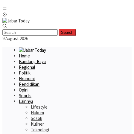
Skip
Mobile
to
Menu
content
Search
9 August 2026
Home
Bandung Raya
Regional
Politik
Ekonomi
Pendidikan
Opini
Sports
Lainnya
Lifestyle
Hukum
Sosok
Kuliner
Teknologi