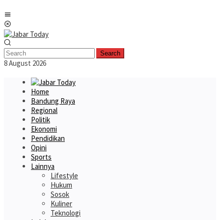
Skip
Mobile
to
Menu
content
Search
8 August 2026
Home
Bandung Raya
Regional
Politik
Ekonomi
Pendidikan
Opini
Sports
Lainnya
Lifestyle
Hukum
Sosok
Kuliner
Teknologi