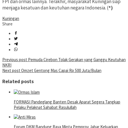
FPI dan ormas lainnya. Terakhir, masyarakat Kuningan siap
menjaga kesatuan dan keutuhan negara Indonesia. (
*)
Kuningan
Share
Post
Previous post
Pemuda Cirebon Tolak Gerakan yang Ganggu Keutuhan
NKRI
navigation
Next post
Omzet Gentong Mas Capai Rp 500 Juta/Bulan
Related posts
FORMASI Pandeglang Banten Desak Aparat Segera Tangkap
Pelaku Pelaknat Sahabat Rasulullah
Forum DKM Bandung Raya Minta Pemprov Jabar Keluarkan