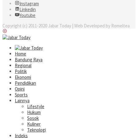
Instagram
Linkedin
Youtube
Copyright (c) 2011-2020 Jabar Today | Web Developed by Romeltea
Home
Bandung Raya
Regional
Politik
Ekonomi
Pendidikan
Opini
Sports
Lainnya
Lifestyle
Hukum
Sosok
Kuliner
Teknologi
Indeks