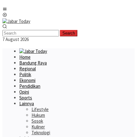
Skip
Mobile
to
Menu
content
Search
7 August 2026
Home
Bandung Raya
Regional
Politik
Ekonomi
Pendidikan
Opini
Sports
Lainnya
Lifestyle
Hukum
Sosok
Kuliner
Teknologi