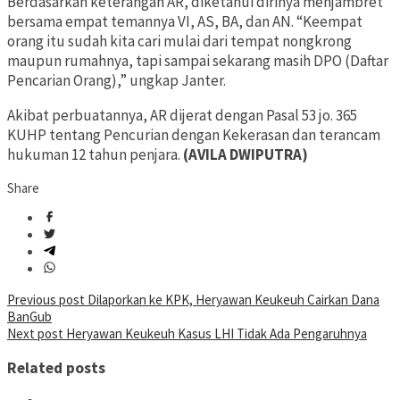
Berdasarkan keterangan AR, diketahui dirinya menjambret
bersama empat temannya VI, AS, BA, dan AN. “Keempat
orang itu sudah kita cari mulai dari tempat nongkrong
maupun rumahnya, tapi sampai sekarang masih DPO (Daftar
Pencarian Orang),” ungkap Janter.
Akibat perbuatannya, AR dijerat dengan Pasal 53 jo. 365
KUHP tentang Pencurian dengan Kekerasan dan terancam
hukuman 12 tahun penjara.
(AVILA DWIPUTRA)
Share
Post
Previous post
Dilaporkan ke KPK, Heryawan Keukeuh Cairkan Dana
BanGub
navigation
Next post
Heryawan Keukeuh Kasus LHI Tidak Ada Pengaruhnya
Related posts