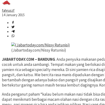
fahruszf
14 January 2015
(Jabartoday.com/Nissy Ratunisi)
JABARTODAY.COM – BANDUNG
. Anda penyuka makanan peda
cocok untuk anda sambangi. Tempat makan yang berlokasi d
yamien rica sebagai specialty mereka. Di sini yamien rica d
pangsit, dan katsu. Mie bercita rasa manis dipadukan denga
bertambah dengan adanya bakso dan pangsit yang disajikan d
bertekstur garing namun masih terasa lembut dagingnya. Ko
Anda penganut paham “kalau belum makan nasi tidak bisa di
dapat menikmati berbagai macam olahan nasi dengan cita rasa 
menu, nasi goreng rica bisa anda jadikan pilihan. Nasi yang