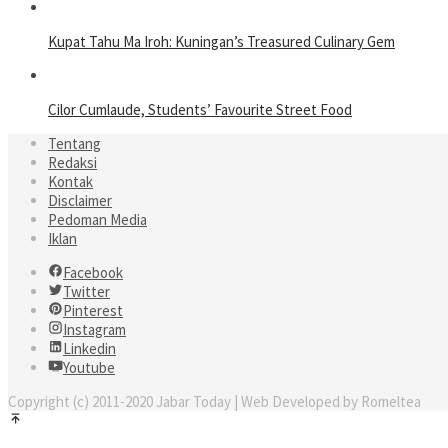
Kupat Tahu Ma Iroh: Kuningan’s Treasured Culinary Gem
Cilor Cumlaude, Students’ Favourite Street Food
Tentang
Redaksi
Kontak
Disclaimer
Pedoman Media
Iklan
Facebook
Twitter
Pinterest
Instagram
Linkedin
Youtube
Copyright (c) 2011-2020 Jabar Today | Web Developed by Romeltea