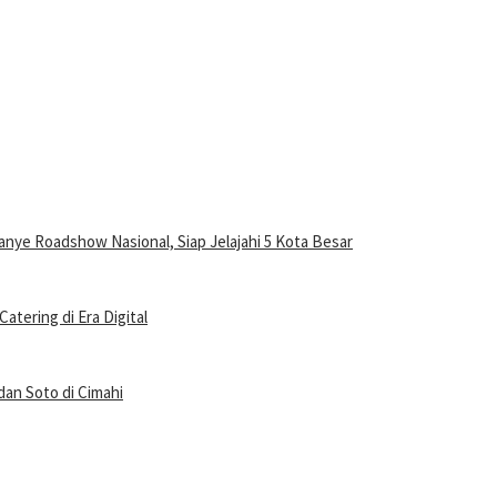
anye Roadshow Nasional, Siap Jelajahi 5 Kota Besar
ering di Era Digital
an Soto di Cimahi