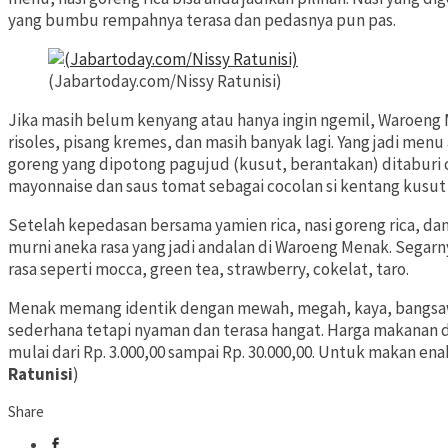
yang bumbu rempahnya terasa dan pedasnya pun pas.
(Jabartoday.com/Nissy Ratunisi)
Jika masih belum kenyang atau hanya ingin ngemil, Waroeng 
risoles, pisang kremes, dan masih banyak lagi. Yang jadi menu
goreng yang dipotong pagujud (kusut, berantakan) ditaburi c
mayonnaise dan saus tomat sebagai cocolan si kentang kusut i
Setelah kepedasan bersama yamien rica, nasi goreng rica, d
murni aneka rasa yang jadi andalan di Waroeng Menak. Sega
rasa seperti mocca, green tea, strawberry, cokelat, taro.
Menak memang identik dengan mewah, megah, kaya, bangsawa
sederhana tetapi nyaman dan terasa hangat. Harga makanan
mulai dari Rp. 3.000,00 sampai Rp. 30.000,00. Untuk makan en
Ratunisi
)
Share