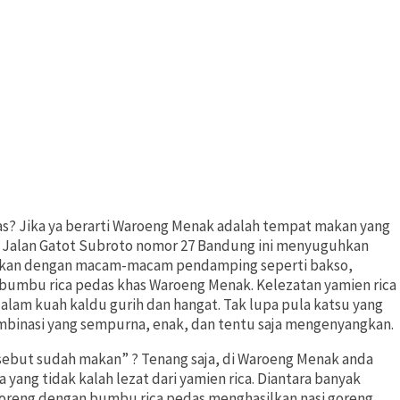
s? Jika ya berarti Waroeng Menak adalah tempat makan yang
i Jalan Gatot Subroto nomor 27 Bandung ini menyuguhkan
isajikan dengan macam-macam pendamping seperti bakso,
n bumbu rica pedas khas Waroeng Menak. Kelezatan yamien rica
alam kuah kaldu gurih dan hangat. Tak lupa pula katsu yang
mbinasi yang sempurna, enak, dan tentu saja mengenyangkan.
sebut sudah makan” ? Tenang saja, di Waroeng Menak anda
yang tidak kalah lezat dari yamien rica. Diantara banyak
 digoreng dengan bumbu rica pedas menghasilkan nasi goreng