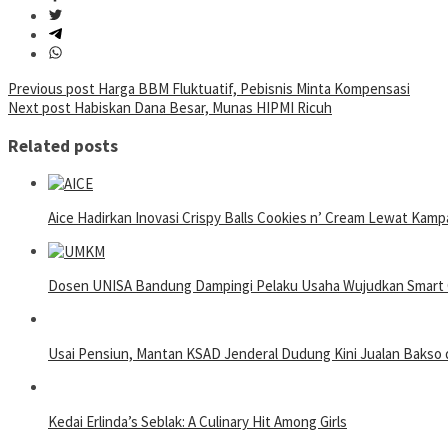
Post
Previous post
Harga BBM Fluktuatif, Pebisnis Minta Kompensasi
Next post
Habiskan Dana Besar, Munas HIPMI Ricuh
navigation
Related posts
Aice Hadirkan Inovasi Crispy Balls Cookies n’ Cream Lewat Kamp
Dosen UNISA Bandung Dampingi Pelaku Usaha Wujudkan Smart Cat
Usai Pensiun, Mantan KSAD Jenderal Dudung Kini Jualan Bakso d
Kedai Erlinda’s Seblak: A Culinary Hit Among Girls