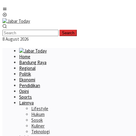
Skip
Mobile
to
Menu
content
Search
8 August 2026
Home
Bandung Raya
Regional
Politik
Ekonomi
Pendidikan
Opini
Sports
Lainnya
Lifestyle
Hukum
Sosok
Kuliner
Teknologi