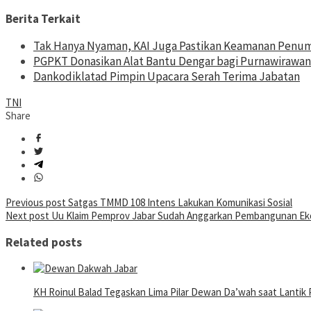
Berita Terkait
Tak Hanya Nyaman, KAI Juga Pastikan Keamanan Penu
PGPKT Donasikan Alat Bantu Dengar bagi Purnawirawan
Dankodiklatad Pimpin Upacara Serah Terima Jabatan
TNI
Share
Post
Previous post
Satgas TMMD 108 Intens Lakukan Komunikasi Sosial
Next post
Uu Klaim Pemprov Jabar Sudah Anggarkan Pembangunan Ek
navigation
Related posts
KH Roinul Balad Tegaskan Lima Pilar Dewan Da’wah saat Lantik 