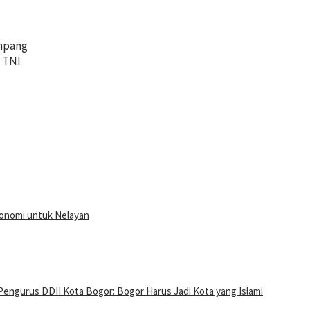
mpang
 TNI
onomi untuk Nelayan
Pengurus DDII Kota Bogor: Bogor Harus Jadi Kota yang Islami