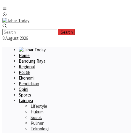
Skip
Mobile
to
Menu
content
Search
8 August 2026
Home
Bandung Raya
Regional
Politik
Ekonomi
Pendidikan
Opini
Sports
Lainnya
Lifestyle
Hukum
Sosok
Kuliner
Teknologi