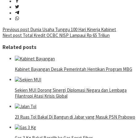
Post
Previous post
Dunia Usaha Tunggu 100 Hari Kinerja Kabinet
Next post
Total Kredit OCBC NISP Lampaui Rp 65 Triliun
navigation
Related posts
Kabinet Bayangan Desak Pemerintah Hentikan Program MBG
Sekjen MUI Dorong Sinergi Diplomasi Negara dan Lembaga
Filantropi Atasi Krisis Global
23 Ruas Tol Bakal Di Bangun di Jabar yang Masuk PSN Prabowo
Gas 3 Kg Bakal Beralih ke Gas Serat Fiber