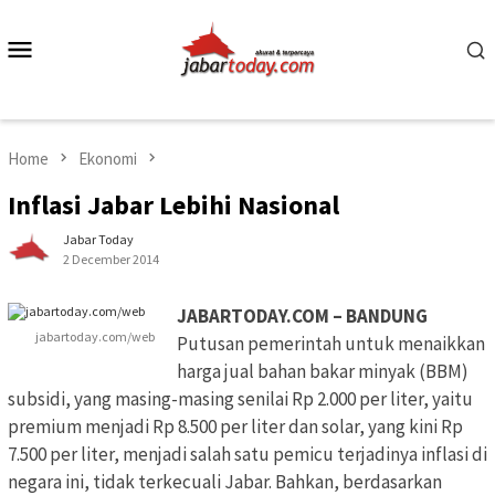
Skip
to
Mobile
content
Menu
Home
Ekonomi
Inflasi Jabar Lebihi Nasional
Jabar Today
2 December 2014
JABARTODAY.COM – BANDUNG
jabartoday.com/web
Putusan pemerintah untuk menaikkan
harga jual bahan bakar minyak (BBM)
subsidi, yang masing-masing senilai Rp 2.000 per liter, yaitu
premium menjadi Rp 8.500 per liter dan solar, yang kini Rp
7.500 per liter, menjadi salah satu pemicu terjadinya inflasi di
negara ini, tidak terkecuali Jabar. Bahkan, berdasarkan