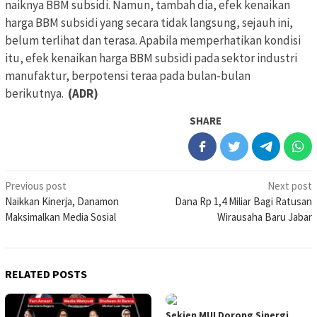
naiknya BBM subsidi. Namun, tambah dia, efek kenaikan
harga BBM subsidi yang secara tidak langsung, sejauh ini,
belum terlihat dan terasa. Apabila memperhatikan kondisi
itu, efek kenaikan harga BBM subsidi pada sektor industri
manufaktur, berpotensi teraa pada bulan-bulan
berikutnya.
(ADR)
SHARE
Post
Previous post
Next post
Naikkan Kinerja, Danamon
Dana Rp 1,4 Miliar Bagi Ratusan
navigation
Maksimalkan Media Sosial
Wirausaha Baru Jabar
RELATED POSTS
Sekjen MUI Dorong Sinergi