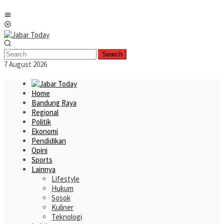
Skip
Mobile
to
Menu
content
Search
7 August 2026
Home
Bandung Raya
Regional
Politik
Ekonomi
Pendidikan
Opini
Sports
Lainnya
Lifestyle
Hukum
Sosok
Kuliner
Teknologi