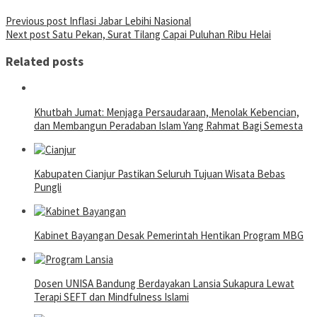
Post
Previous post
Inflasi Jabar Lebihi Nasional
Next post
Satu Pekan, Surat Tilang Capai Puluhan Ribu Helai
navigation
Related posts
Khutbah Jumat: Menjaga Persaudaraan, Menolak Kebencian,
dan Membangun Peradaban Islam Yang Rahmat Bagi Semesta
Kabupaten Cianjur Pastikan Seluruh Tujuan Wisata Bebas
Pungli
Kabinet Bayangan Desak Pemerintah Hentikan Program MBG
Dosen UNISA Bandung Berdayakan Lansia Sukapura Lewat
Terapi SEFT dan Mindfulness Islami