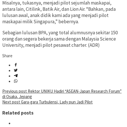
Misalnya, tukasnya, menjadi pilot sejumlah maskapai,
antara lain, Citilink, Batik Air, dan Lion Air. “Bahkan, pada
lulusan awal, anak didik kami ada yang menjadi pilot
maskapai milik Singapura,” bebernya.
Sebagian lulusan BPA, yang total alumnusnya sekitar 150
orang dan segera bekerja sama dengan Malaysia Science
University, menjadi pilot pesawat charter. (ADR)
Share
Post
Previous post
Rektor UNIKU Hadiri “ASEAN-Japan Research Forum”
di Osaka, Jepang
navigation
Next post
Gara-gara Turbulensi, Lady pun Jadi Pilot
Related posts