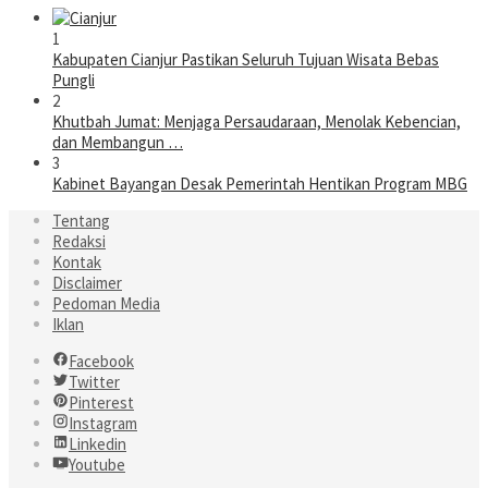
1
Kabupaten Cianjur Pastikan Seluruh Tujuan Wisata Bebas
Pungli
2
Khutbah Jumat: Menjaga Persaudaraan, Menolak Kebencian,
dan Membangun …
3
Kabinet Bayangan Desak Pemerintah Hentikan Program MBG
Tentang
Redaksi
Kontak
Disclaimer
Pedoman Media
Iklan
Facebook
Twitter
Pinterest
Instagram
Linkedin
Youtube