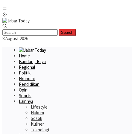
Skip
Mobile
to
Menu
content
Search
8 August 2026
Home
Bandung Raya
Regional
Politik
Ekonomi
Pendidikan
Opini
Sports
Lainnya
Lifestyle
Hukum
Sosok
Kuliner
Teknologi