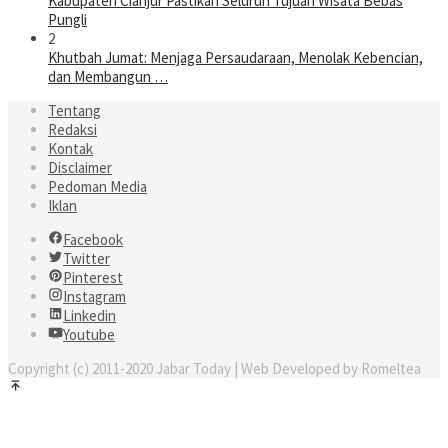
Kabupaten Cianjur Pastikan Seluruh Tujuan Wisata Bebas
Pungli
2
Khutbah Jumat: Menjaga Persaudaraan, Menolak Kebencian,
dan Membangun …
Tentang
Redaksi
Kontak
Disclaimer
Pedoman Media
Iklan
Facebook
Twitter
Pinterest
Instagram
Linkedin
Youtube
Copyright (c) 2011-2020 Jabar Today | Web Developed by Romeltea