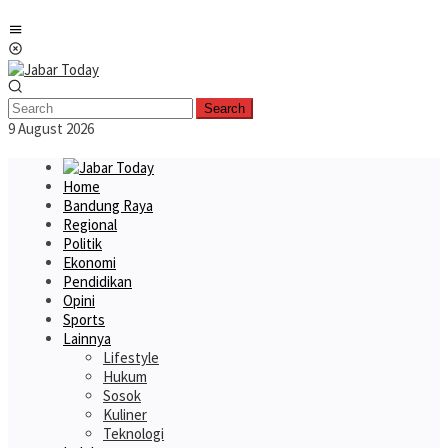
Skip
Mobile
to
Menu
content
Search
9 August 2026
Home
Bandung Raya
Regional
Politik
Ekonomi
Pendidikan
Opini
Sports
Lainnya
Lifestyle
Hukum
Sosok
Kuliner
Teknologi