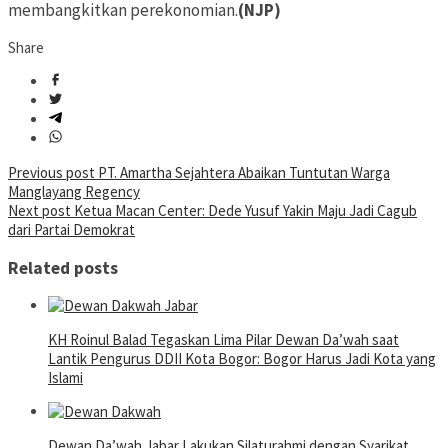
membangkitkan perekonomian.
(NJP)
Share
Post
Previous post
PT. Amartha Sejahtera Abaikan Tuntutan Warga
Manglayang Regency
navigation
Next post
Ketua Macan Center: Dede Yusuf Yakin Maju Jadi Cagub
dari Partai Demokrat
Related posts
KH Roinul Balad Tegaskan Lima Pilar Dewan Da’wah saat
Lantik Pengurus DDII Kota Bogor: Bogor Harus Jadi Kota yang
Islami
Dewan Da’wah Jabar Lakukan Silaturahmi dengan Syarikat