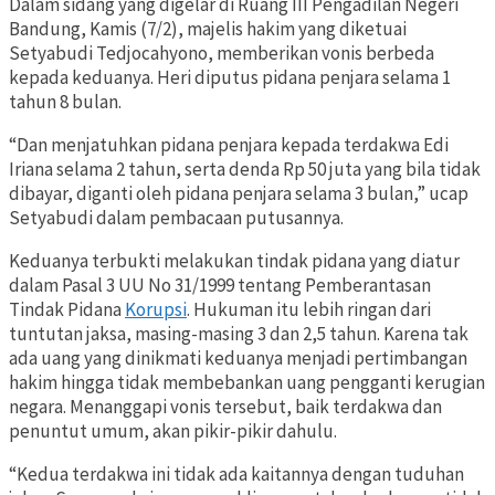
Dalam sidang yang digelar di Ruang III Pengadilan Negeri
Bandung, Kamis (7/2), majelis hakim yang diketuai
Setyabudi Tedjocahyono, memberikan vonis berbeda
kepada keduanya. Heri diputus pidana penjara selama 1
tahun 8 bulan.
“Dan menjatuhkan pidana penjara kepada terdakwa Edi
Iriana selama 2 tahun, serta denda Rp 50 juta yang bila tidak
dibayar, diganti oleh pidana penjara selama 3 bulan,” ucap
Setyabudi dalam pembacaan putusannya.
Keduanya terbukti melakukan tindak pidana yang diatur
dalam Pasal 3 UU No 31/1999 tentang Pemberantasan
Tindak Pidana
Korupsi
. Hukuman itu lebih ringan dari
tuntutan jaksa, masing-masing 3 dan 2,5 tahun. Karena tak
ada uang yang dinikmati keduanya menjadi pertimbangan
hakim hingga tidak membebankan uang pengganti kerugian
negara. Menanggapi vonis tersebut, baik terdakwa dan
penuntut umum, akan pikir-pikir dahulu.
“Kedua terdakwa ini tidak ada kaitannya dengan tuduhan