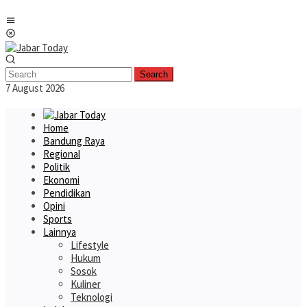
Skip
Mobile
to
Menu
content
Search
7 August 2026
Home
Bandung Raya
Regional
Politik
Ekonomi
Pendidikan
Opini
Sports
Lainnya
Lifestyle
Hukum
Sosok
Kuliner
Teknologi