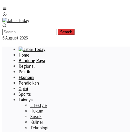
Skip
Mobile
to
Menu
content
Search
6 August 2026
Home
Bandung Raya
Regional
Politik
Ekonomi
Pendidikan
Opini
Sports
Lainnya
Lifestyle
Hukum
Sosok
Kuliner
Teknologi