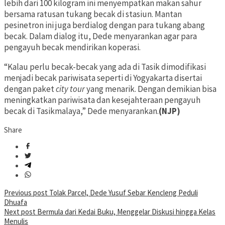
lebih dari 100 kilogram ini menyempatkan makan sahur
bersama ratusan tukang becak di stasiun. Mantan
pesinetron ini juga berdialog dengan para tukang abang
becak. Dalam dialog itu, Dede menyarankan agar para
pengayuh becak mendirikan koperasi.
“Kalau perlu becak-becak yang ada di Tasik dimodifikasi
menjadi becak pariwisata seperti di Yogyakarta disertai
dengan paket
city tour
yang menarik. Dengan demikian bisa
meningkatkan pariwisata dan kesejahteraan pengayuh
becak di Tasikmalaya,” Dede menyarankan.
(NJP)
Share
Post
Previous post
Tolak Parcel, Dede Yusuf Sebar Kencleng Peduli
Dhuafa
navigation
Next post
Bermula dari Kedai Buku, Menggelar Diskusi hingga Kelas
Menulis