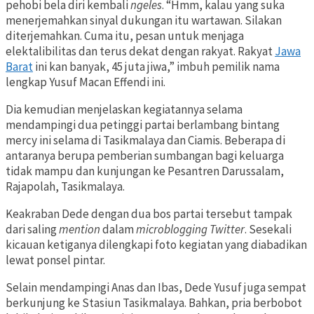
pehobi bela diri kembali
ngeles
. “Hmm, kalau yang suka
menerjemahkan sinyal dukungan itu wartawan. Silakan
diterjemahkan. Cuma itu, pesan untuk menjaga
elektalibilitas dan terus dekat dengan rakyat. Rakyat
Jawa
Barat
ini kan banyak, 45 juta jiwa,” imbuh pemilik nama
lengkap Yusuf Macan Effendi ini.
Dia kemudian menjelaskan kegiatannya selama
mendampingi dua petinggi partai berlambang bintang
mercy ini selama di Tasikmalaya dan Ciamis. Beberapa di
antaranya berupa pemberian sumbangan bagi keluarga
tidak mampu dan kunjungan ke Pesantren Darussalam,
Rajapolah, Tasikmalaya.
Keakraban Dede dengan dua bos partai tersebut tampak
dari saling
mention
dalam
microblogging
Twitter
. Sesekali
kicauan ketiganya dilengkapi foto kegiatan yang diabadikan
lewat ponsel pintar.
Selain mendampingi Anas dan Ibas, Dede Yusuf juga sempat
berkunjung ke Stasiun Tasikmalaya. Bahkan, pria berbobot