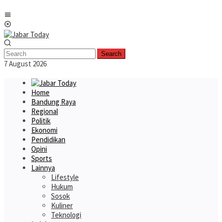
Skip
Mobile
to
Menu
content
Search
7 August 2026
Home
Bandung Raya
Regional
Politik
Ekonomi
Pendidikan
Opini
Sports
Lainnya
Lifestyle
Hukum
Sosok
Kuliner
Teknologi