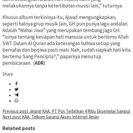
melakukannya tanpa keterlibatan musisi lain,” tuturnya.
Khusus album terkininya itu, Ajwad mengungkapkan,
seperti halnya grup musik lain, GH pun punya lagu andalan.
Adalah “Wahai Jiwa” yang merupakan tembang jago GH.
“Isinya tentang kesiapan hati manusia untuk bertemu Allah
SWT. Dalam Al Quran ada keterangan bahwa setiap yang
bernafas dan berjiwa pasti mati. Nah, sudah siapkah hati kita
bertemu Sang Pencipta?,” paparnya menutup
pembicaraan. (
ADR
)
Share
Post
Previous post
Jelang KAA, PT Pos Terbitkan 4 Ribu Eksemplar Sampul
Next post
KAA, Telkom Garansi Akses Internet Aman
navigation
Related posts