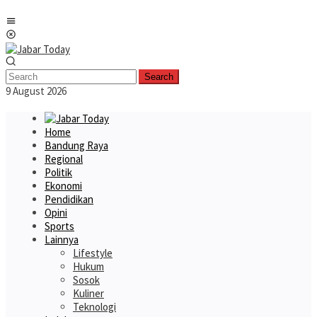
Skip
Mobile
to
Menu
content
Search
9 August 2026
Home
Bandung Raya
Regional
Politik
Ekonomi
Pendidikan
Opini
Sports
Lainnya
Lifestyle
Hukum
Sosok
Kuliner
Teknologi