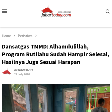
Skip
to
Mobile
content
Menu
Home
Peristiwa
Dansatgas TMMD: Alhamdulillah,
Program Rutilahu Sudah Hampir Selesai,
Hasilnya Juga Sesuai Harapan
Avila Dwiputra
27 July 2020