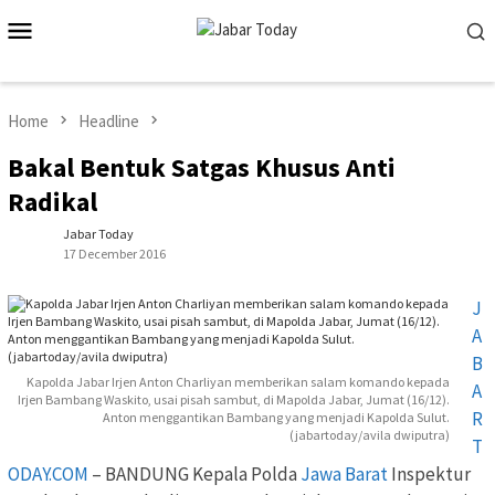
Skip
Mobile
to
Menu
content
Home
Headline
Bakal Bentuk Satgas Khusus Anti
Radikal
Jabar Today
17 December 2016
J
A
B
Kapolda Jabar Irjen Anton Charliyan memberikan salam komando kepada
A
Irjen Bambang Waskito, usai pisah sambut, di Mapolda Jabar, Jumat (16/12).
R
Anton menggantikan Bambang yang menjadi Kapolda Sulut.
(jabartoday/avila dwiputra)
T
ODAY.COM
– BANDUNG Kepala Polda
Jawa Barat
Inspektur