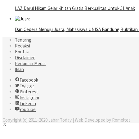
LAZ Darul Hikam Gelar Khitan Gratis Berkualitas Untuk 51 Anak
Dari Cedera Menuju Juara, Mahasiswa UNISA Bandung Buktika
Tentang
Redaksi
Kontak
Disclaimer
Pedoman Media
Iklan
Facebook
Twitter
Pinterest
Instagram
Linkedin
Youtube
Copyright (c) 2011-2020 Jabar Today | Web Developed by Romeltea