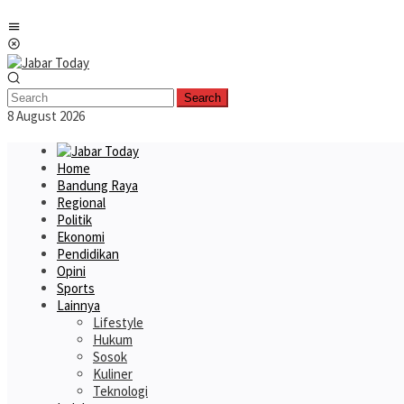
Skip
Mobile
to
Menu
content
Search
8 August 2026
Home
Bandung Raya
Regional
Politik
Ekonomi
Pendidikan
Opini
Sports
Lainnya
Lifestyle
Hukum
Sosok
Kuliner
Teknologi