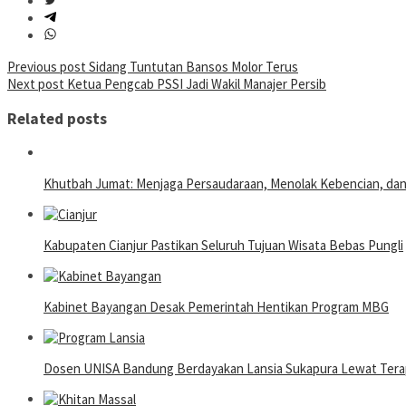
Post
Previous post
Sidang Tuntutan Bansos Molor Terus
Next post
Ketua Pengcab PSSI Jadi Wakil Manajer Persib
navigation
Related posts
Khutbah Jumat: Menjaga Persaudaraan, Menolak Kebencian, da
Kabupaten Cianjur Pastikan Seluruh Tujuan Wisata Bebas Pungli
Kabinet Bayangan Desak Pemerintah Hentikan Program MBG
Dosen UNISA Bandung Berdayakan Lansia Sukapura Lewat Terap