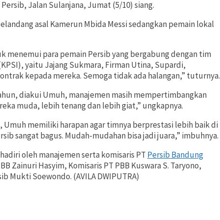
ersib, Jalan Sulanjana, Jumat (5/10) siang.
gelandang asal Kamerun Mbida Messi sedangkan pemain lokal
tuk menemui para pemain Persib yang bergabung dengan tim
PSI), yaitu Jajang Sukmara, Firman Utina, Supardi,
kontrak kepada mereka. Semoga tidak ada halangan,” tuturnya.
 tahun, diakui Umuh, manajemen masih mempertimbangkan
reka muda, lebih tenang dan lebih giat,” ungkapnya.
, Umuh memiliki harapan agar timnya berprestasi lebih baik di
ersib sangat bagus. Mudah-mudahan bisa jadi juara,” imbuhnya.
ihadiri oleh manajemen serta komisaris PT
Persib Bandung
BB Zainuri Hasyim, Komisaris PT PBB Kuswara S. Taryono,
ersib Mukti Soewondo. (AVILA DWIPUTRA)