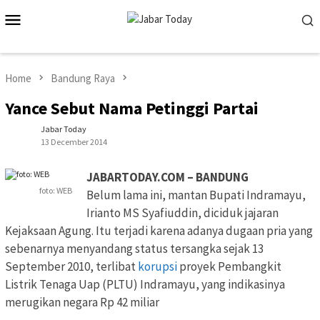
Skip
Mobile
to
Menu
content
Home
Bandung Raya
Yance Sebut Nama Petinggi Partai
Jabar Today
13 December 2014
JABARTODAY.COM – BANDUNG
foto: WEB
Belum lama ini, mantan Bupati Indramayu,
Irianto MS Syafiuddin, diciduk jajaran
Kejaksaan Agung. Itu terjadi karena adanya dugaan pria yang
sebenarnya menyandang status tersangka sejak 13
September 2010, terlibat
korupsi
proyek Pembangkit
Listrik Tenaga Uap (PLTU) Indramayu, yang indikasinya
merugikan negara Rp 42 miliar