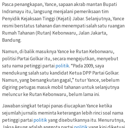
Pasca penangkapan, Yance, sapaan akrab mantan Bupati
Indramayu itu, langsung menjalani pemeriksaan tim
Penyidik Kejaksaan Tinggi (Kejati) Jabar. Selanjutnya, Yance
resmi berstatus tahanan dan menempati salah satu ruangan
Rumah Tahanan (Rutan) Kebonwaru, Jalan Jakarta,
Bandung.
Namun, di balik masuknya Yance ke Rutan Kebonwaru,
politisi Partai Golkar itu, secara mengejutkan, menyebut
satu nama petinggi partai
politik
. “Pada 2009, saya
mendukung salah satu kandidat Ketua DPP Partai Golkar.
Namun, yang bersangkutan gagal,” tutur Yance, sebelum
digiring petugas masuk mobil tahanan untuk selanjutnya
meluncur ke Rutan Kebonwaru, belum lama ini.
Jawaban singkat tetapi panas diucapkan Yance ketika
sejumlah jurnalis meminta keterangan lebih rinci soal nama
petinggi partai
politik
yang disebutkannya itu. Menurutnya,
Jaksa Agung adalah anggota partai
politik
yang kini diketuai