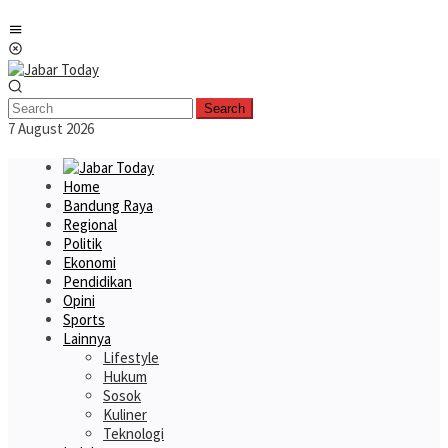
Skip
Mobile
to
Menu
content
Search
7 August 2026
Home
Bandung Raya
Regional
Politik
Ekonomi
Pendidikan
Opini
Sports
Lainnya
Lifestyle
Hukum
Sosok
Kuliner
Teknologi