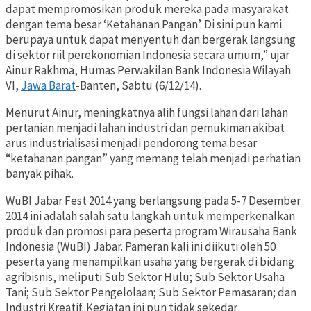
dapat mempromosikan produk mereka pada masyarakat
dengan tema besar ‘Ketahanan Pangan’. Di sini pun kami
berupaya untuk dapat menyentuh dan bergerak langsung
di sektor riil perekonomian Indonesia secara umum,” ujar
Ainur Rakhma, Humas Perwakilan Bank Indonesia Wilayah
VI,
Jawa Barat
-Banten, Sabtu (6/12/14).
Menurut Ainur, meningkatnya alih fungsi lahan dari lahan
pertanian menjadi lahan industri dan pemukiman akibat
arus industrialisasi menjadi pendorong tema besar
“ketahanan pangan” yang memang telah menjadi perhatian
banyak pihak.
WuBI Jabar Fest 2014 yang berlangsung pada 5-7 Desember
2014 ini adalah salah satu langkah untuk memperkenalkan
produk dan promosi para peserta program Wirausaha Bank
Indonesia (WuBI) Jabar. Pameran kali ini diikuti oleh 50
peserta yang menampilkan usaha yang bergerak di bidang
agribisnis, meliputi Sub Sektor Hulu; Sub Sektor Usaha
Tani; Sub Sektor Pengelolaan; Sub Sektor Pemasaran; dan
Industri Kreatif. Kegiatan ini pun tidak sekedar