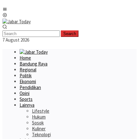
Skip
Mobile
to
Menu
content
Search
7 August 2026
Home
Bandung Raya
Regional
Politik
Ekonomi
Pendidikan
Opini
Sports
Lainnya
Lifestyle
Hukum
Sosok
Kuliner
Teknologi