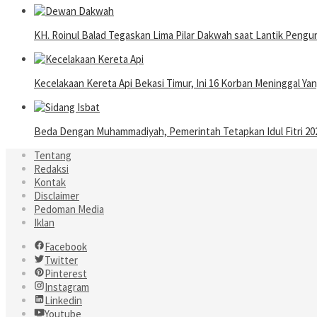
KH. Roinul Balad Tegaskan Lima Pilar Dakwah saat Lantik Pen
Kecelakaan Kereta Api Bekasi Timur, Ini 16 Korban Meninggal Y
Beda Dengan Muhammadiyah, Pemerintah Tetapkan Idul Fitri 202
Tentang
Redaksi
Kontak
Disclaimer
Pedoman Media
Iklan
Facebook
Twitter
Pinterest
Instagram
Linkedin
Youtube