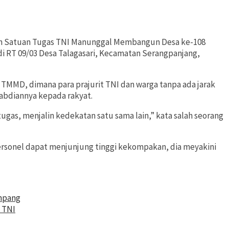
 tim Satuan Tugas TNI Manunggal Membangun Desa ke-108
 di RT 09/03 Desa Talagasari, Kecamatan Serangpanjang,
i TMMD, dimana para prajurit TNI dan warga tanpa ada jarak
abdiannya kepada rakyat.
 tugas, menjalin kedekatan satu sama lain,” kata salah seorang
ersonel dapat menjunjung tinggi kekompakan, dia meyakini
mpang
 TNI