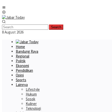
Skip
Mobile
to
Menu
content
Search
8 August 2026
Home
Bandung Raya
Regional
Politik
Ekonomi
Pendidikan
Opini
Sports
Lainnya
Lifestyle
Hukum
Sosok
Kuliner
Teknologi