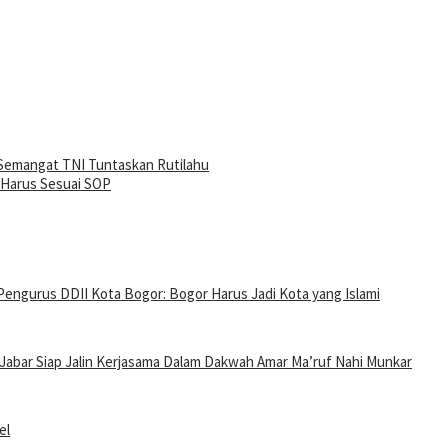
Semangat TNI Tuntaskan Rutilahu
Harus Sesuai SOP
Pengurus DDII Kota Bogor: Bogor Harus Jadi Kota yang Islami
Jabar Siap Jalin Kerjasama Dalam Dakwah Amar Ma’ruf Nahi Munkar
el