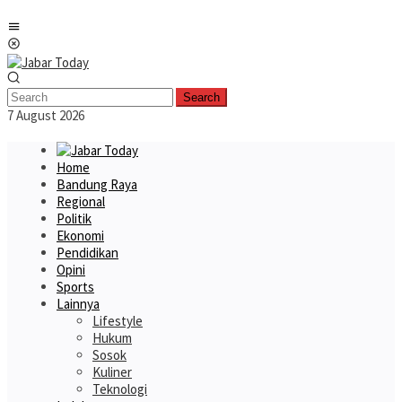
Skip
Mobile
to
Menu
content
Search
7 August 2026
Home
Bandung Raya
Regional
Politik
Ekonomi
Pendidikan
Opini
Sports
Lainnya
Lifestyle
Hukum
Sosok
Kuliner
Teknologi