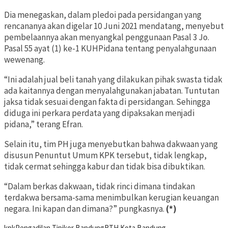
Dia menegaskan, dalam pledoi pada persidangan yang
rencananya akan digelar 10 Juni 2021 mendatang, menyebut
pembelaannya akan menyangkal penggunaan Pasal 3 Jo.
Pasal 55 ayat (1) ke-1 KUHPidana tentang penyalahgunaan
wewenang.
“Ini adalah jual beli tanah yang dilakukan pihak swasta tidak
ada kaitannya dengan menyalahgunakan jabatan. Tuntutan
jaksa tidak sesuai dengan fakta di persidangan. Sehingga
diduga ini perkara perdata yang dipaksakan menjadi
pidana,” terang Efran.
Selain itu, tim PH juga menyebutkan bahwa dakwaan yang
disusun Penuntut Umum KPK tersebut, tidak lengkap,
tidak cermat sehingga kabur dan tidak bisa dibuktikan.
“Dalam berkas dakwaan, tidak rinci dimana tindakan
terdakwa bersama-sama menimbulkan kerugian keuangan
negara. Ini kapan dan dimana?” pungkasnya.
(*)
kpk
Pengadilan Tipikor Bandung
RTH Kota Bandung