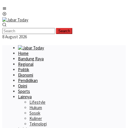
Skip
Mobile
to
Menu
content
Search
8 August 2026
Home
Bandung Raya
Regional
Politik
Ekonomi
Pendidikan
Opini
Sports
Lainnya
Lifestyle
Hukum
Sosok
Kuliner
Teknologi