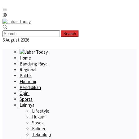
Skip
Mobile
to
Menu
content
Search
6 August 2026
Home
Bandung Raya
Regional
Politik
Ekonomi
Pendidikan
Opini
Sports
Lainnya
Lifestyle
Hukum
Sosok
Kuliner
Teknologi