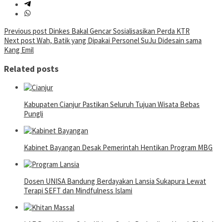
Post
Previous post
Dinkes Bakal Gencar Sosialisasikan Perda KTR
Next post
Wah, Batik yang Dipakai Personel SuJu Didesain sama
navigation
Kang Emil
Related posts
Kabupaten Cianjur Pastikan Seluruh Tujuan Wisata Bebas
Pungli
Kabinet Bayangan Desak Pemerintah Hentikan Program MBG
Dosen UNISA Bandung Berdayakan Lansia Sukapura Lewat
Terapi SEFT dan Mindfulness Islami