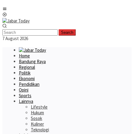
Skip
Mobile
to
Menu
content
Search
7 August 2026
Home
Bandung Raya
Regional
Politik
Ekonomi
Pendidikan
Opini
Sports
Lainnya
Lifestyle
Hukum
Sosok
Kuliner
Teknologi