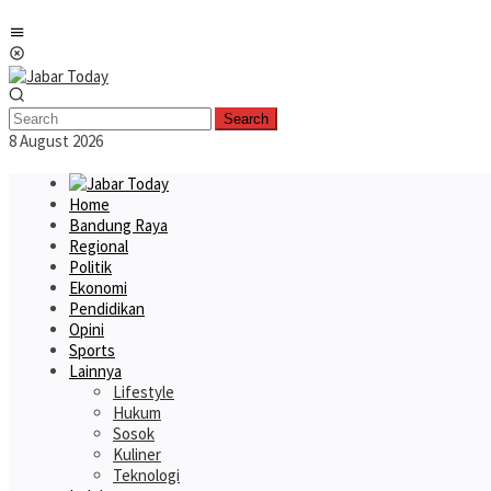
Skip
Mobile
to
Menu
content
Search
8 August 2026
Home
Bandung Raya
Regional
Politik
Ekonomi
Pendidikan
Opini
Sports
Lainnya
Lifestyle
Hukum
Sosok
Kuliner
Teknologi