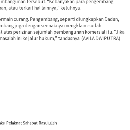
i pembangunan tersebut. “Kebanyakan para pengembang
an, atau terkait hal lainnya,” keluhnya.
bermain curang. Pengembang, seperti diungkapkan Dadan,
gembang juga dengan seenaknya mengklaim sudah
at atas perizinan sejumlah pembangunan komersial itu. “Jika
asalah ini ke jalur hukum,” tandasnya. (AVILA DWIPUTRA)
u Pelaknat Sahabat Rasulullah