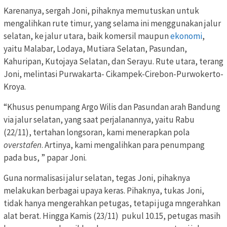
Karenanya, sergah Joni, pihaknya memutuskan untuk
mengalihkan rute timur, yang selama ini menggunakan jalur
selatan, ke jalur utara, baik komersil maupun
ekonomi
,
yaitu Malabar, Lodaya, Mutiara Selatan, Pasundan,
Kahuripan, Kutojaya Selatan, dan Serayu. Rute utara, terang
Joni, melintasi Purwakarta- Cikampek-Cirebon-Purwokerto-
Kroya.
“Khusus penumpang Argo Wilis dan Pasundan arah Bandung
via jalur selatan, yang saat perjalanannya, yaitu Rabu
(22/11), tertahan longsoran, kami menerapkan pola
overstafen
. Artinya, kami mengalihkan para penumpang
pada bus, ” papar Joni.
Guna normalisasi jalur selatan, tegas Joni, pihaknya
melakukan berbagai upaya keras. Pihaknya, tukas Joni,
tidak hanya mengerahkan petugas, tetapi juga mngerahkan
alat berat. Hingga Kamis (23/11) pukul 10.15, petugas masih