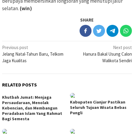
berupaya membersihkan longsoran yang menutupi jalur
selatan.
(win)
SHARE
Post
Previous post
Next post
Jelang Natal-Tahun Baru, Telkom
Hanura Bakal Usung Calon
navigation
Jaga Kualitas
Walikota Sendiri
RELATED POSTS
Khutbah Jumat: Menjaga
Kabupaten Cianjur Pastikan
Persaudaraan, Menolak
Seluruh Tujuan Wisata Bebas
Kebencian, dan Membangun
Pungli
Peradaban Islam Yang Rahmat
Bagi Semesta