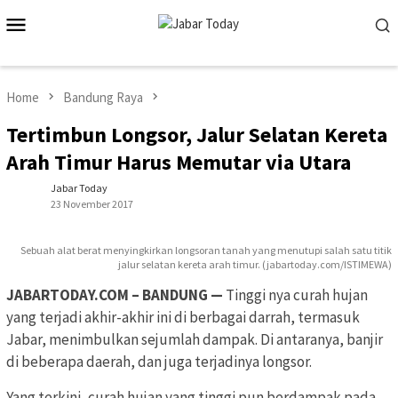
Skip
Mobile
to
Menu
content
Home
Bandung Raya
Tertimbun Longsor, Jalur Selatan Kereta
Arah Timur Harus Memutar via Utara
Jabar Today
23 November 2017
Sebuah alat berat menyingkirkan longsoran tanah yang menutupi salah satu titik
jalur selatan kereta arah timur. (jabartoday.com/ISTIMEWA)
JABARTODAY.COM – BANDUNG —
Tinggi nya curah hujan
yang terjadi akhir-akhir ini di berbagai darrah, termasuk
Jabar, menimbulkan sejumlah dampak. Di antaranya, banjir
di beberapa daerah, dan juga terjadinya longsor.
Yang terkini, curah hujan yang tinggi pun berdampak pada